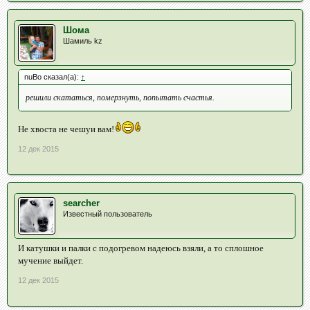
Шома
Шамиль kz
nuBo сказал(а):
↑
решили скататься, померзнуть, попытать счастья.
Не хвоста не чешуи вам!
12 дек 2015
searcher
Известный пользователь
И катушки и палки с подогревом надеюсь взяли, а то сплошное
мучение выйдет.
12 дек 2015