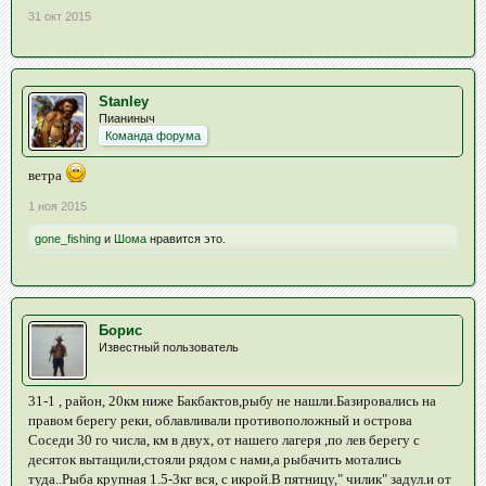
31 окт 2015
Stanley
Пианиныч
Команда форума
ветра
1 ноя 2015
gone_fishing
и
Шома
нравится это.
Борис
Известный пользователь
31-1 , район, 20км ниже Бакбактов,рыбу не нашли.Базировались на
правом берегу реки, облавливали противоположный и острова
Соседи 30 го числа, км в двух, от нашего лагеря ,по лев берегу с
десяток вытащили,стояли рядом с нами,а рыбачить мотались
туда..Рыба крупная 1.5-3кг вся, с икрой.В пятницу," чилик" задул.и от