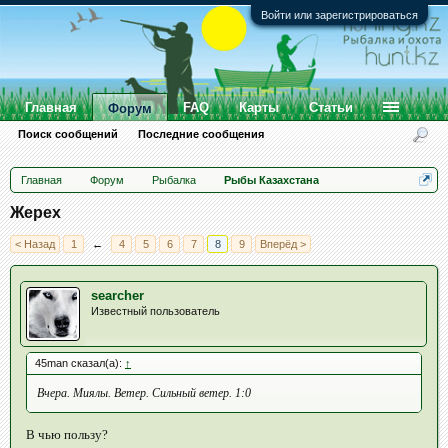
Войти или зарегистрироваться
Главная
FAQ
Карты
Статьи
Форум
Поиск сообщений
Последние сообщения
Главная
Форум
Рыбалка
Рыбы Казахстана
Жерех
< Назад
1
←
4
5
6
7
8
9
Вперёд >
searcher
Известный пользователь
45man сказал(а):
↑
Вчера. Миялы. Ветер. Сильный ветер. 1:0
В чью пользу?