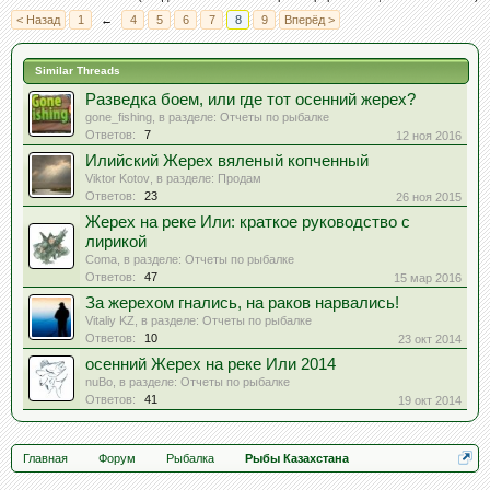
< Назад
1
←
4
5
6
7
8
9
Вперёд >
Similar Threads
Разведка боем, или где тот осенний жерех?
gone_fishing
, в разделе:
Отчеты по рыбалке
Ответов:
7
12 ноя 2016
Илийский Жерех вяленый копченный
Viktor Kotov
, в разделе:
Продам
Ответов:
23
26 ноя 2015
Жерех на реке Или: краткое руководство с
лирикой
Coma
, в разделе:
Отчеты по рыбалке
Ответов:
47
15 мар 2016
За жерехом гнались, на раков нарвались!
Vitaliy KZ
, в разделе:
Отчеты по рыбалке
Ответов:
10
23 окт 2014
осенний Жерех на реке Или 2014
nuBo
, в разделе:
Отчеты по рыбалке
Ответов:
41
19 окт 2014
Главная
Форум
Рыбалка
Рыбы Казахстана