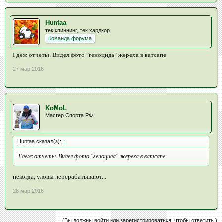
Huntaa
тек спиннинг, тек хардкор
Команда форума
Гдеж отчеты. Видел фото "геноцида" жереха в ватсапе
27 мар 2016
KoMoL
Мастер Спорта РФ
Huntaa сказал(а):
↑
Гдеж отчеты. Видел фото "геноцида" жереха в ватсапе
некогда, уловы перерабатывают...
28 мар 2016
(Вы должны войти или зарегистрироваться, чтобы ответить.)