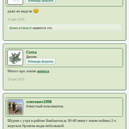
Команда форума
даже не видели
14 дек 2015
Шома
и
hanych
нравится это.
Coma
Дачник
Команда форума
Много про ловлю
жереха
29 дек 2015
олегович1958
Известный пользователь
Шурин с утра в районе Бакбактов,за 30-40 минут ловли поймал 2-х
жерехов.Уровень воды небольшой.