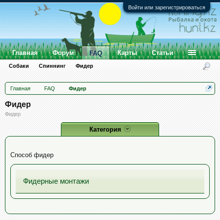
Войти или зарегистрироваться
Главная
Форум
Карты
Статьи
FAQ
Собаки
Спиннинг
Фидер
Главная
FAQ
Фидер
Фидер
Фидер
Категория
Способ фидер
Фидерные монтажи