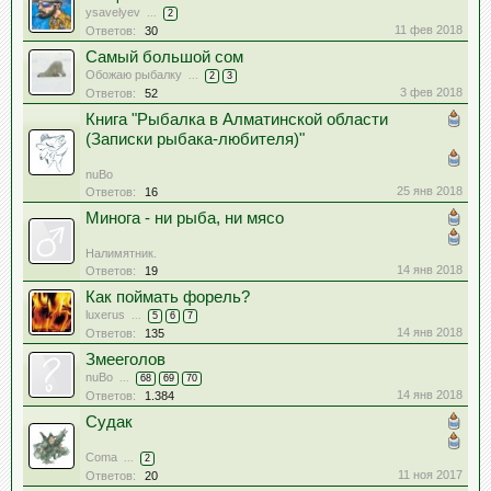
ysavelyev
...
2
11 фев 2018
Ответов:
30
Самый большой сом
Обожаю рыбалку
...
2
3
3 фев 2018
Ответов:
52
Книга "Рыбалка в Алматинской области
(Записки рыбака-любителя)"
nuBo
25 янв 2018
Ответов:
16
Минога - ни рыба, ни мясо
Налимятник.
14 янв 2018
Ответов:
19
Как поймать форель?
luxerus
...
5
6
7
14 янв 2018
Ответов:
135
Змееголов
nuBo
...
68
69
70
14 янв 2018
Ответов:
1.384
Судак
Coma
...
2
11 ноя 2017
Ответов:
20