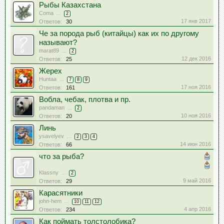
Рыбы Казахстана
Coma
...
2
17 янв 2017
Ответов:
30
Че за порода рыб (китайцы) как их по другому
называют?
marat89
...
2
12 дек 2016
Ответов:
25
Жерех
Huntaa
...
7
8
9
17 ноя 2016
Ответов:
161
Вобла, чебак, плотва и пр.
pandaman
...
2
10 ноя 2016
Ответов:
20
Линь
ysavelyev
...
2
3
4
14 июн 2016
Ответов:
66
что за рыба?
Klassny
...
2
9 май 2016
Ответов:
29
Карасятники
john-hem
...
10
11
12
4 апр 2016
Ответов:
234
Как поймать толстолобика?