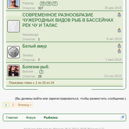
Pahenty
...
15
16
17
30 дек 2015
Ответов:
327
СОВРЕМЕННОЕ РАЗНООБРАЗИЕ
ЧУЖЕРОДНЫХ ВИДОВ РЫБ В БАССЕЙНАХ
РЕК ЧУ И ТАЛАС
Квазимодо
9 окт 2014
Ответов:
1
Белый амур
Strelets
7 июл 2014
Ответов:
7
Болезни рыб.
Butcher
...
2
23 сен 2013
Ответов:
28
Показаны темы с 1 по 20 из 24
Настройки отображения тем
(Вы должны войти или зарегистрироваться, чтобы разместить сообщение.)
1
2
Вперёд >
Главная
Форум
Рыбалка