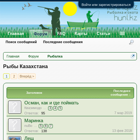
Войти или зарегистрироваться
Главная
FAQ
Карты
Статьи
Форум
Поиск сообщений
Последние сообщения
Главная
Форум
Рыбалка
Рыбы Казахстана
1
2
Вперёд >
Последнее
Заголовок
сообщение ↓
Осман, как и где поймать
Квазимодо
...
3
4
5
7 мар 2019
Ответов:
95
Маринка
nuBo
...
5
6
7
13 фев 2018
Ответов:
138
Лещ