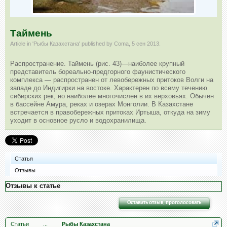
Таймень
Article in '
Рыбы Казахстана
' published by
Coma
,
5 сен 2013
.
Распространение. Таймень (рис. 43)—наиболее крупный
представитель бореально-предгорного фаунистического
комплекса — распространен от левобережных притоков Волги на
западе до Индигирки на востоке. Характерен по всему течению
сибирских рек, но наиболее многочислен в их верховьях. Обычен
в бассейне Амура, реках и озерах Монголии. В Казахстане
встречается в правобережных притоках Иртыша, откуда на зиму
уходит в основное русло и водохранилища.
Статья
Отзывы
Отзывы к статье
Оставить отзыв, проголосовать
Статьи
...
Рыбы Казахстана