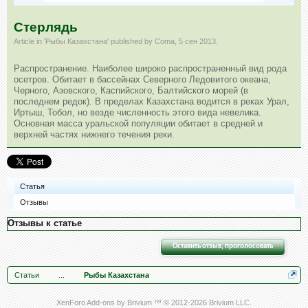
Стерлядь
Article in '
Рыбы Казахстана
' published by
Coma
,
5 сен 2013
.
Распространение. Наиболее широко распространенный вид рода
осетров. Обитает в бассейнах Северного Ледовитого океана,
Черного, Азовского, Каспийского, Балтийского морей (в
последнем редок). В пределах Казахстана водится в реках Урал,
Иртыш, Тобол, но везде численность этого вида невелика.
Основная масса уральской популяции обитает в средней и
верхней частях нижнего течения реки.
Статья
Отзывы
Отзывы к статье
Оставить отзыв, проголосовать
Статьи
...
Рыбы Казахстана
XenForo Add-ons by Brivium ™ © 2012-2026 Brivium LLC.