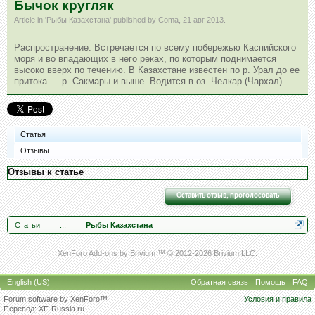
Бычок кругляк
Article in '
Рыбы Казахстана
' published by
Coma
,
21 авг 2013
.
Распространение. Встречается по всему побережью Каспийского
моря и во впадающих в него реках, по которым поднимается
высоко вверх по течению. В Казахстане известен по р. Урал до ее
притока — р. Сакмары и выше. Водится в оз. Челкар (Чархал).
Статья
Отзывы
Отзывы к статье
Оставить отзыв, проголосовать
Статьи
...
Рыбы Казахстана
XenForo Add-ons by Brivium ™ © 2012-2026 Brivium LLC.
English (US)
Обратная связь
Помощь
FAQ
Forum software by XenForo™
Условия и правила
Перевод:
XF-Russia.ru