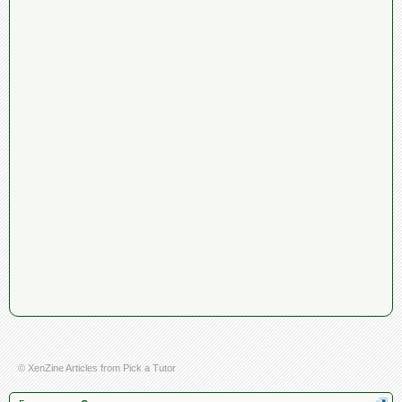
© XenZine
Articles
from
Pick a Tutor