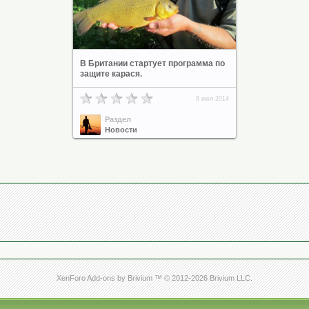
В Британии стартует программа по
защите карася.
8 июл 2014
Раздел
Новости
XenForo Add-ons by Brivium ™ © 2012-2026 Brivium LLC.