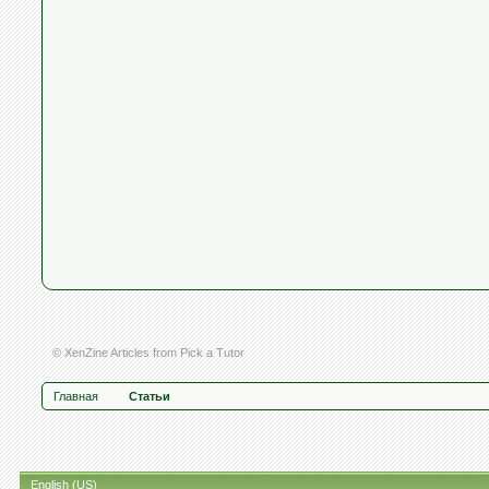
© XenZine
Articles
from
Pick a Tutor
Главная
Статьи
English (US)