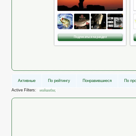
Подписаться на раздел
Активные
По рейтингу
Понравившиеся
По пр
Active Filters:
майшабақ