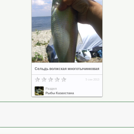
Сельдь волжская многотычинковая
5 сен 2013
Раздел
Рыбы Казахстана