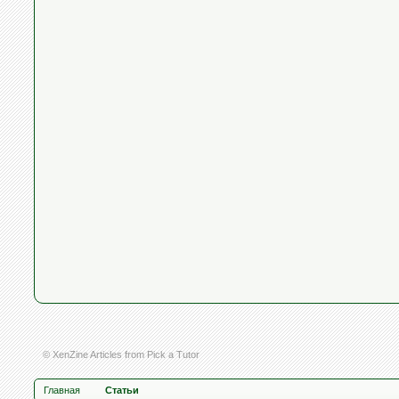
© XenZine
Articles
from
Pick a Tutor
Главная
Статьи