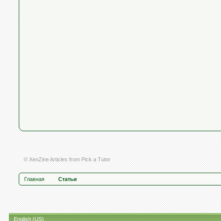
© XenZine
Articles
from
Pick a Tutor
Главная
Статьи
English (US)