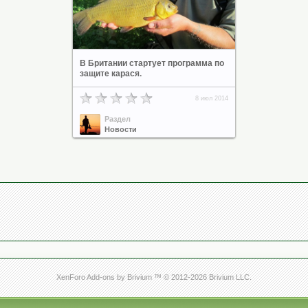
В Британии стартует программа по
защите карася.
8 июл 2014
Раздел
Новости
XenForo Add-ons by Brivium ™ © 2012-2026 Brivium LLC.