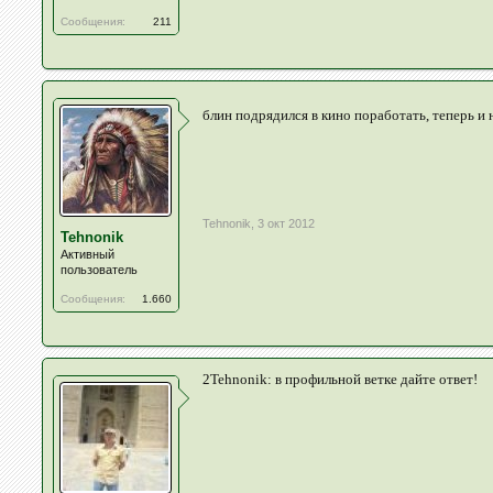
Сообщения:
211
блин подрядился в кино поработать, теперь и
Tehnonik
,
3 окт 2012
Tehnonik
Активный
пользователь
Сообщения:
1.660
2Tehnonik: в профильной ветке дайте ответ!