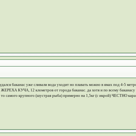
 удался баканас уже сливали вода уходит но плавать можно в ямах под 4-5 метр
е ЖЕРЕХА КУЧА, 12 клометров от города баканас. да хотя и по всему баканасу 
 за то самого крупного (шустрая рыба) примерно на 1,5кг (с икрой) ЧЕСТНО кар