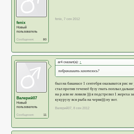
fenix
,
7 сен 2012
fenix
Новый
пользователь
Сообщения:
80
ar4 сказал(а):
↑
побракашить захотелось?
был на баканасе 1 сентебря оказыватся рис не
стал против теченеё бузу гнать поплыл дальш
на р.или не ловили ))) я подстрелил 1 жереха
Валерий07
кукурузу вся рыба на червя))) ну вот.
Новый
пользователь
Валерий07
,
8 сен 2012
Сообщения:
11