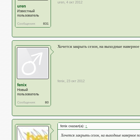
uren
,
4 окт 2012
uren
Известный
пользователь
Сообщения:
831
Хочется закрыть сезон, на выходные наверное
fenix
,
23 окт 2012
fenix
Новый
пользователь
Сообщения:
80
fenix сказал(а):
↑
Хочется закрыть сезон, на выходные наверное п