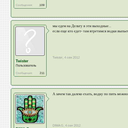
Сообщения:
109
мы едем на Дельту в эти выходные...
если еще кто едет- там втретимся водки выпье
Twister
,
4 сен 2012
Twister
Пользователь
Сообщения:
211
А зачем так далеко ехать, водку по пить можно
DIMA G
,
4 сен 2012