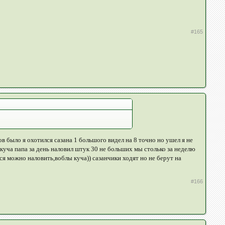
#165
ов было я охотился сазана 1 большого видел на 8 точно но ушел я не
куча папа за день наловил штук 30 не больших мы столько за неделю
ася можно наловить,воблы куча)) сазанчики ходят но не берут на
#166