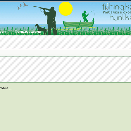
рея
Пользователи
1
.
овка ...