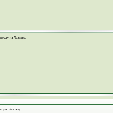
 поеду на Лавитву.
оеду на Лавитву.