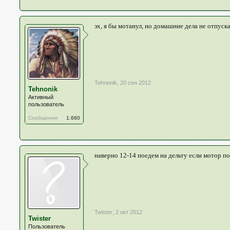
эх, я бы мотанул, но домашние дела не отпуск
Tehnonik
,
20 сен 2012
Tehnonik
Активный
пользователь
Сообщения:
1.660
наверно 12-14 поедем на дельту если мотор п
Twister
,
2 окт 2012
Twister
Пользователь