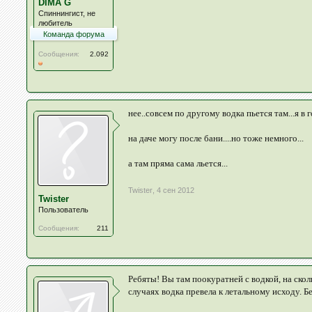
DIMA G
Спиннингист, не
любитель
Команда форума
Сообщения:
2.092
нее..совсем по другому водка пьется там...я в 
на даче могу после бани....но тоже немного...
а там пряма сама льется...
Twister
,
4 сен 2012
Twister
Пользователь
Сообщения:
211
Ребяты! Вы там поокуратней с водкой, на сколь
случаях водка превела к летальному исходу. Б