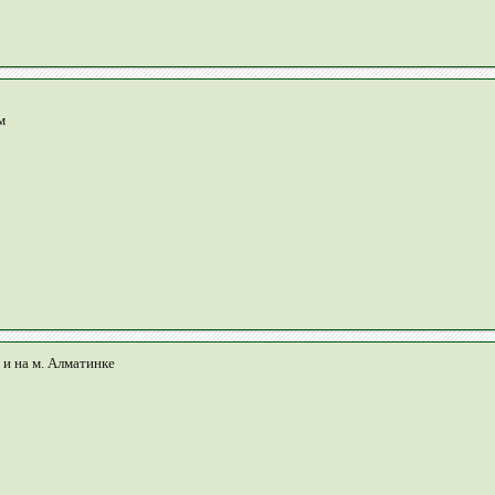
м
 и на м. Алматинке