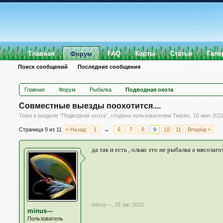
Главная
FAQ
Карты
Статьи
Гале
Форум
Поиск сообщений
Последние сообщения
Главная
Форум
Рыбалка
Подводная охота
Совместные выезды поохотится....
Тема в разделе "
Подводная охота
", создана пользователем
Twister
,
10 июн 201
Страница 9 из 11
< Назад
1
←
6
7
8
9
10
11
Вперёд >
да так и есть , олько это не рыбалка а мясозагот
minus---
,
31 авг 2012
minus---
Пользователь