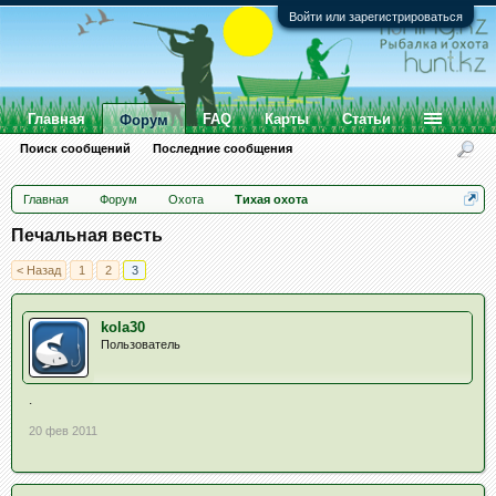
Войти или зарегистрироваться
Главная
FAQ
Карты
Статьи
Форум
Поиск сообщений
Последние сообщения
Главная
Форум
Охота
Тихая охота
Печальная весть
< Назад
1
2
3
kola30
Пользователь
.
20 фев 2011