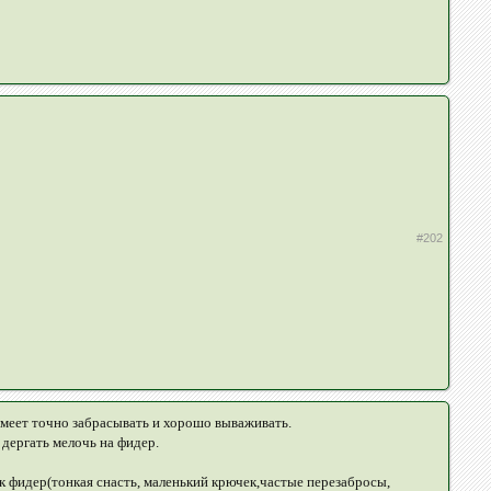
#202
я умеет точно забрасывать и хорошо вываживать.
дергать мелочь на фидер.
ак фидер(тонкая снасть, маленький крючек,частые перезабросы,