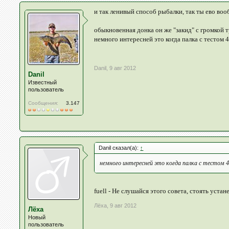
и так ленивый способ рыбалки, так ты ево воо
обыкновенная донка он же "закид" с громкой 
немного интересней это когда палка с тестом 
Danil
,
9 авг 2012
Danil
Известный
пользователь
Сообщения:
3.147
Danil сказал(а):
↑
немного интересней это когда палка с тестом 40
fuell - Не слушайся этого совета, стоять устан
Лёха
,
9 авг 2012
Лёха
Новый
пользователь