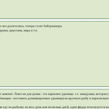
ие все разлетелись, теперь стоят байтраннеры.
рына, арыстана, иира и т.п.
е заменит. Левел ап для донки - это карповое удилище. т.е. закидушка, котора
инация - поставить донки(карповые удилища) на крупную рыбу и параллельно 
и еду на рыбалку на весь день или несколько дней, один фидер используется к