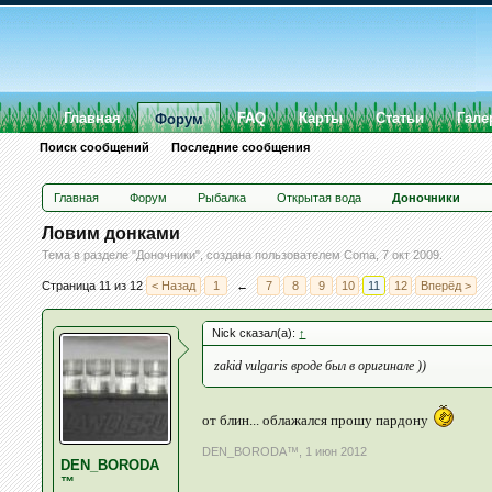
Главная
FAQ
Карты
Статьи
Гале
Форум
Поиск сообщений
Последние сообщения
Главная
Форум
Рыбалка
Открытая вода
Доночники
Ловим донками
Тема в разделе "
Доночники
", создана пользователем
Coma
,
7 окт 2009
.
Страница 11 из 12
< Назад
1
←
7
8
9
10
11
12
Вперёд >
Nick сказал(а):
↑
zakid vulgaris вроде был в оригинале ))
от блин... облажался прошу пардону
DEN_BORODA™
,
1 июн 2012
DEN_BORODA
™