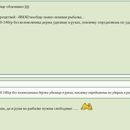
бще обленивил ))))
трещеткой - ИМХО вообще пьяно-ленивая рыбалка...
40-140гр без колокольчика держа удилище в руках, поклевку опредиляешь по уд
-140гр без колокольчика держа удилище в руках, поклевку опредиляешь по ударам в ру
ешь, да и руки на рыбалке нужны свободные.......