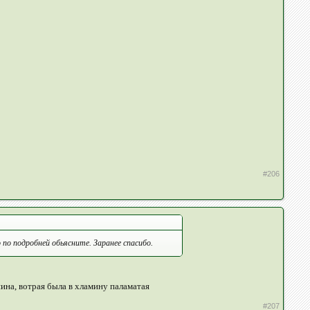
#206
по подробней обьясните. Заранее спасибо.
пина, вотрая была в хламину паламатая
#207