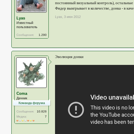
постоянный визуальный контроль), остальные 
Фидер выигрывает в количестве, донка - в каче
Lyas
,
3 июн 2012
Lyas
Известный
пользователь
Сообщения:
1.290
Эволюция донки
Coma
Дачник
Команда форума
Сообщения:
10.826
Медиа:
7