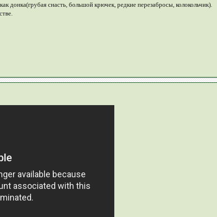
как донка(грубая снасть, большой крючек, редкие перезабросы, колокольчик).
стве.