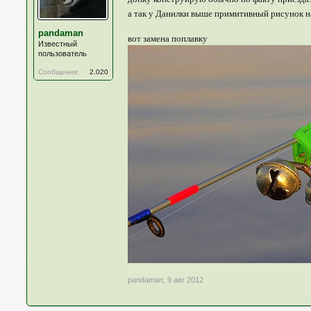
а так у Данилки выше примитивный рисунок на
pandaman
вот замена поплавку
Известный
пользователь
Сообщения:
2.020
pandaman
,
9 авг 2012