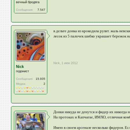
вечный бродяга
Сообщения:
7.547
в дельте донка из крокодила рулит. жаль невск
лесок из 5 палочек шибко украшает бережок на
Nick
,
1 июн 2012
Nick
гедонист
Сообщения:
15.935
Медиа:
2
Донки никуда не денутся и фидер их никогда н
На протоках и Капчагае, ИМХО, отличная комб
Имею в своем арсенале несколько фидеров. Есл