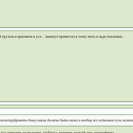
й грузом и крючком и усе... закинул примотал к чему нить и жди поклевки...
 сконструйровать донку какая должна быть палка и вообще все остальное если можно 
се зависить от водоема. глубины, течение, рельеф дна, ихтиофауна.