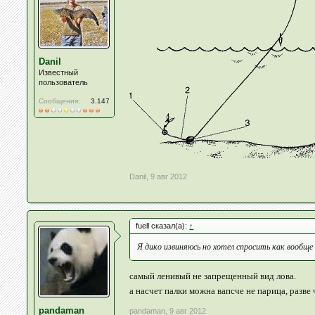
Danil
Известный
пользователь
Сообщения:
3.147
Danil
,
9 авг 2012
fuell сказал(а):
↑
Я дико извиняюсь но хотел спросить как вообще
самый ленивый не запрещенный вид лова.
а насчет палки можна вапсче не парица, разв
pandaman
pandaman
,
9 авг 2012