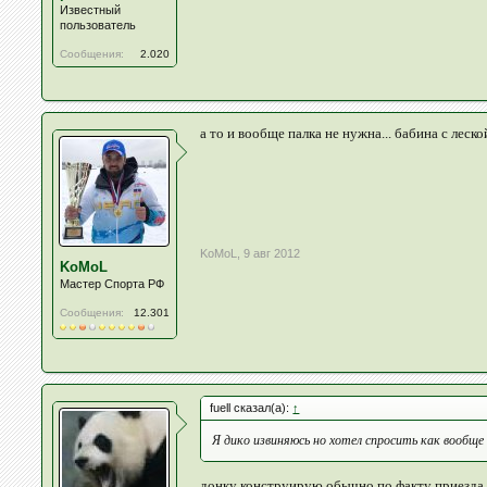
Известный
пользователь
Сообщения:
2.020
а то и вообще палка не нужна... бабина с леско
KoMoL
,
9 авг 2012
KoMoL
Мастер Спорта РФ
Сообщения:
12.301
fuell сказал(а):
↑
Я дико извиняюсь но хотел спросить как вообще
донку конструирую обычно по факту приезда. в