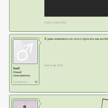
Coma
,
6 июн 2012
Я дико извиняюсь но хотел спросить как вооб
fuell
,
9 авг 2012
fuell
Новый
пользователь
Сообщения:
15