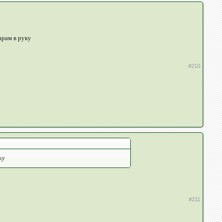
арам в руку
#210
ку
#211