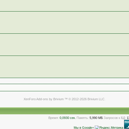
XenForo Add-ons by Brivium ™ © 2012-2026 Brivium LLC.
Время:
0,0930 сек.
Память:
5,990 МБ
Запросов к БД:
1
Мы в Google+