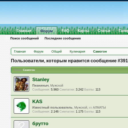
Главная
FAQ
Карты
Статьи
Гале
Форум
Поиск сообщений
Последние сообщения
Главная
Форум
Общий
Кулинария
Самогон
Пользователи, которым нравится сообщение #39
Тема:
Самогон
Stanley
Пианиныч
, Мужской
Сообщения:
5.960
Симпатии:
3.242
Баллы:
113
KAS
Известный пользователь
, Мужской,
из
АЛМАТЫ
Сообщения:
2.146
Симпатии:
1.175
Баллы:
113
брутто