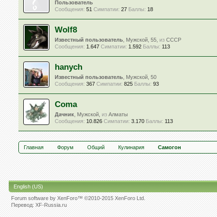
Пользователь
Сообщения:
51
Симпатии:
27
Баллы:
18
Wolf8
Известный пользователь
, Мужской, 55,
из
СССР
Сообщения:
1.647
Симпатии:
1.592
Баллы:
113
hanych
Известный пользователь
, Мужской, 50
Сообщения:
367
Симпатии:
825
Баллы:
93
Coma
Дачник
, Мужской,
из
Алматы
Сообщения:
10.826
Симпатии:
3.170
Баллы:
113
Главная
Форум
Общий
Кулинария
Самогон
English (US)
Forum software by XenForo™
©2010-2015 XenForo Ltd.
Перевод:
XF-Russia.ru