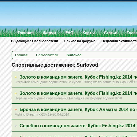
Главная
Форум
FAQ
Карты
Статьи
Гале
Выдающиеся пользователи
Сейчас на форуме
Недавняя активност
Главная
Пользователи
Surfovod
Спортивные достижения: Surfovod
Золото в командном зачете, Кубок Fishing.kz 2014 
Открытое командное первенство на кубок Fishing.kz по ловле рыбы донной снас
Золото в командном зачете, Кубок Fishing.kz 2014 
Первые командные соревнования Fishing.kz по фидеру водоем К-28
Бронза в командном зачете, Кубок Алматы 2014 по
Fishing Dream (K-28) 19-20.04.2014
Серебро в командном зачете, Кубок Fishing.kz 201