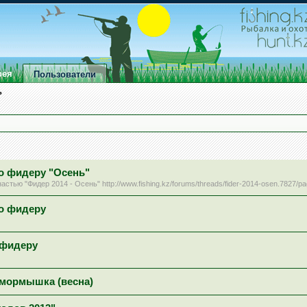
рея
Пользователи
ь
по фидеру "Осень"
тью "Фидер 2014 - Осень" http://www.fishing.kz/forums/threads/fider-2014-osen.7827/p
по фидеру
 фидеру
4 мормышка (весна)