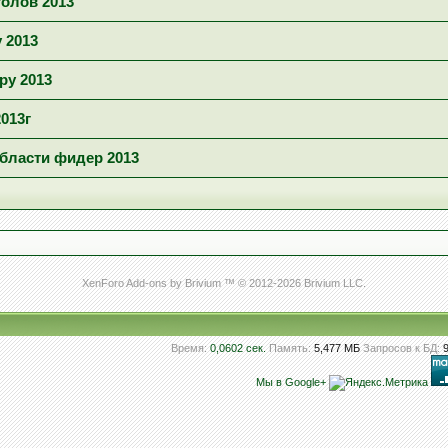
голов 2013"
 2013
ру 2013
013г
области фидер 2013
XenForo Add-ons by Brivium ™ © 2012-2026 Brivium LLC.
Время:
0,0602 сек.
Память:
5,477 МБ
Запросов к БД:
Мы в Google+