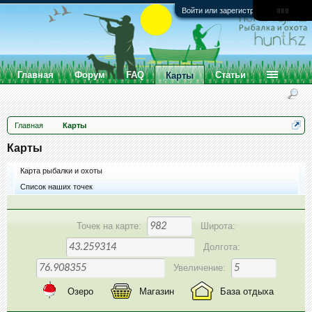
Войти или зарегистрироваться
Главная
Форум
FAQ
Статьи
Карты
Главная
Карты
Карты
Карта рыбалки и охоты
Список наших точек
Точек на карте:
Широта:
Долгота:
Увеличение:
Озеро
Магазин
База отдыха