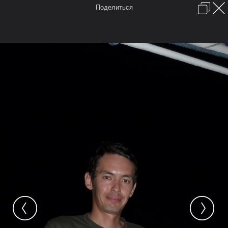
Поделиться
Войти или зарегистрироваться
English (US)
Обратная связь
Помощь
FAQ
Forum software by XenForo™
Условия и правила
Перевод:
XF-Russia.ru
Время:
0,0898 сек.
Память:
6,467 МБ
Запросов к БД:
16
Главная
Форум
FAQ
Карты
Галерея
Мы в Google+
Места отмеченные на карте
Камера
Облако тегов
...
Главная
Галерея
Галерея пользователей
FieldBook