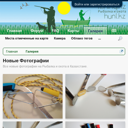
Войти или зарегистрироваться
Главная
Форум
FAQ
Карты
Галерея
Места отмеченные на карте
Камера
Облако тегов
...
Главная
Галерея
Новые Фотографии
Все новые фотографии на Рыбалка и охота в Казахстане.