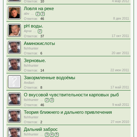
4 мар 2012
Ответов:
10
Ловля на реке
abv
...
2
3
8 дек 2011
Ответов:
46
рН воды.
Арчи
...
2
17 окт 2011
Ответов:
37
Аминокислоты
fishhunter
20 авг 2011
Ответов:
6
Зерновые.
fishhunter
22 июн 2011
Ответов:
14
Закормленные водоёмы
Andiart
17 май 2011
Ответов:
8
О вкусовой чувствительности карповых рыб
fishhunter
...
2
3
9 май 2011
Ответов:
46
Теория ближнего и дальнего привлечения
fishhunter
27 ноя 2010
Ответов:
2
Дальний заброс
fishhunter
...
3
4
5