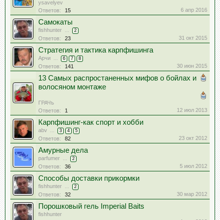
ysavelyev
6 апр 2016
Ответов:
15
Самокаты
fishhunter
...
2
31 окт 2015
Ответов:
23
Стратегия и тактика карпфишинга
Арчи
...
6
7
8
30 июн 2015
Ответов:
141
13 Самых распростаненных мифов о бойлах и
волосяном монтаже
ГРАЧъ
12 июл 2013
Ответов:
1
Карпфишинг-как спорт и хобби
abv
...
3
4
5
23 окт 2012
Ответов:
82
Амурные дела
parfumer
...
2
5 июл 2012
Ответов:
36
Способы доставки прикормки
fishhunter
...
2
30 мар 2012
Ответов:
32
Порошковый гель Imperial Baits
fishhunter