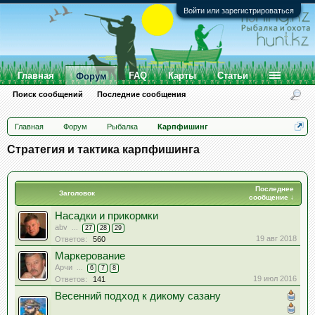
Войти или зарегистрироваться
Главная
FAQ
Карты
Статьи
Форум
Поиск сообщений
Последние сообщения
Главная
Форум
Рыбалка
Карпфишинг
Стратегия и тактика карпфишинга
Последнее
Заголовок
сообщение ↓
Насадки и прикормки
abv
...
27
28
29
19 авг 2018
Ответов:
560
Маркерование
Арчи
...
6
7
8
19 июл 2016
Ответов:
141
Весенний подход к дикому сазану