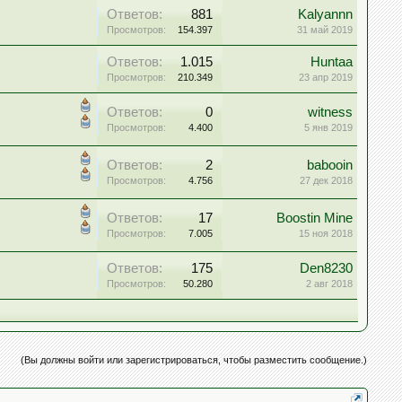
Ответов:
881
Kalyannn
Просмотров:
154.397
31 май 2019
Ответов:
1.015
Huntaa
Просмотров:
210.349
23 апр 2019
Ответов:
0
witness
Просмотров:
4.400
5 янв 2019
Ответов:
2
babooin
Просмотров:
4.756
27 дек 2018
Ответов:
17
Boostin Mine
Просмотров:
7.005
15 ноя 2018
Ответов:
175
Den8230
Просмотров:
50.280
2 авг 2018
(Вы должны войти или зарегистрироваться, чтобы разместить сообщение.)