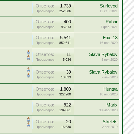
Ответов:
1.739
Surfovod
Просмотров:
252.586
12 сен 2021
Ответов:
400
Rybar
Просмотров:
95.813
7 фев 2021
Ответов:
5.541
Fox_13
Просмотров:
852.641
16 ноя 2020
Ответов:
11
Slava Rybalov
Просмотров:
5.034
8 сен 2020
Ответов:
39
Slava Rybalov
Просмотров:
13.833
5 май 2020
Ответов:
1.809
Huntaa
Просмотров:
322.200
18 апр 2020
Ответов:
922
Marix
Просмотров:
194.061
30 мар 2020
Ответов:
20
Strelets
Просмотров:
16.630
2 авг 2019