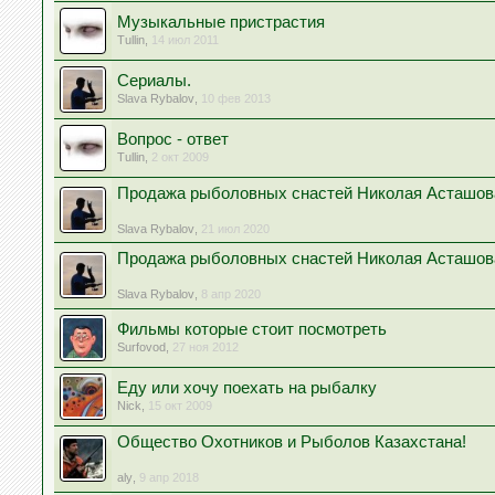
Музыкальные пристрастия
Tullin
,
14 июл 2011
Сериалы.
Slava Rybalov
,
10 фев 2013
Вопрос - ответ
Tullin
,
2 окт 2009
Продажа рыболовных снастей Николая Асташов
Slava Rybalov
,
21 июл 2020
Продажа рыболовных снастей Николая Асташов
Slava Rybalov
,
8 апр 2020
Фильмы которые стоит посмотреть
Surfovod
,
27 ноя 2012
Еду или хочу поехать на рыбалку
Nick
,
15 окт 2009
Общество Охотников и Рыболов Казахстана!
aly
,
9 апр 2018