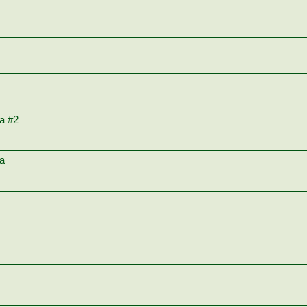
а #2
а