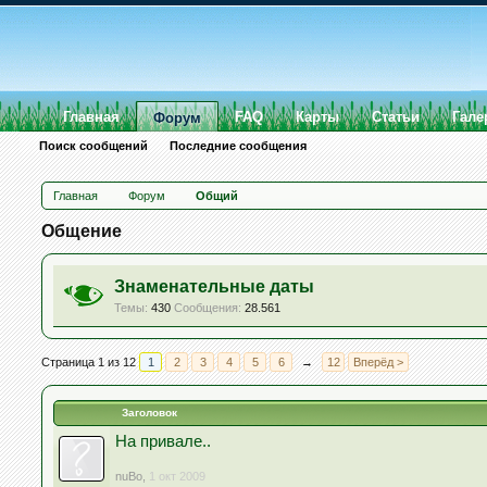
Главная
FAQ
Карты
Статьи
Гале
Форум
Поиск сообщений
Последние сообщения
Главная
Форум
Общий
Общение
Знаменательные даты
Темы:
430
Сообщения:
28.561
Страница 1 из 12
1
2
3
4
5
6
→
12
Вперёд >
Заголовок
На привале..
nuBo
,
1 окт 2009