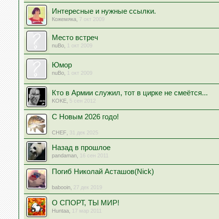
Интересные и нужные ссылки.
Кожемяка
,
7 окт 2009
Место встреч
nuBo
,
1 окт 2009
Юмор
nuBo
,
1 окт 2009
Кто в Армии служил, тот в цирке не смеётся...
KOKE
,
5 сен 2012
С Новым 2026 годо!
CHEF
,
31 дек 2025
Назад в прошлое
pandaman
,
16 сен 2011
Погиб Николай Асташов(Nick)
babooin
,
27 дек 2019
О СПОРТ, ТЫ МИР!
Huntaa
,
17 мар 2011