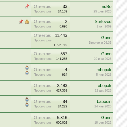
Ответов:
33
nuBo
Просмотров:
24.189
25 фев 2020
Ответов:
2
Surfovod
Просмотров:
8.698
2 окт 2009
Ответов:
11.443
Gunn
Просмотров:
Вторник в 08:33
1.728.719
Ответов:
557
Gunn
Просмотров:
141.255
29 июл 2026
Ответов:
4
robopak
Просмотров:
914
5 янв 2026
Ответов:
2.493
robopak
Просмотров:
427.369
22 дек 2025
Ответов:
84
babooin
Просмотров:
24.272
24 янв 2025
Ответов:
5.816
Gunn
Просмотров:
600.002
18 сен 2022