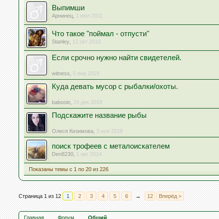
Выпимши
Арнинец
,
1 июл 2011
Что такое "поймал - отпусти"
Stanley
,
12 окт 2010
Если срочно нужно найти свидетелей.
witness
,
5 янв 2019
Куда девать мусор с рыбалки/охоты.
babooin
,
24 дек 2018
Подскажите название рыбы
Олеся Кизимова
,
3 ноя 2018
поиск трофеев с металоискателем
Den8230
,
1 авг 2014
Показаны темы с 1 по 20 из 226
Страница 1 из 12
1
2
3
4
5
6
→
12
Вперёд >
Главная
Форум
Общий