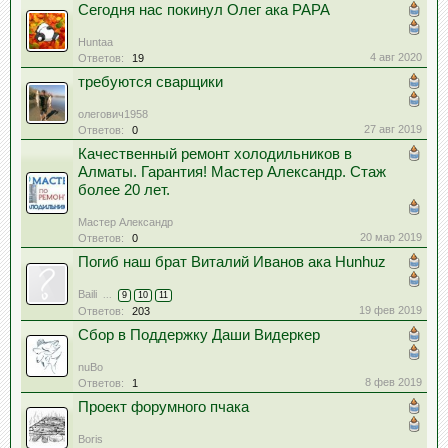
Сегодня нас покинул Олег ака PAPA
Huntaa
4 авг 2020
Ответов:
19
требуются сварщики
олегович1958
27 авг 2019
Ответов:
0
Качественный ремонт холодильников в
Алматы. Гарантия! Мастер Александр. Стаж
более 20 лет.
Мастер Александр
20 мар 2019
Ответов:
0
Погиб наш брат Виталий Иванов ака Hunhuz
Baili
...
9
10
11
19 фев 2019
Ответов:
203
Сбор в Поддержку Даши Видеркер
nuBo
8 фев 2019
Ответов:
1
Проект форумного пчака
Boris