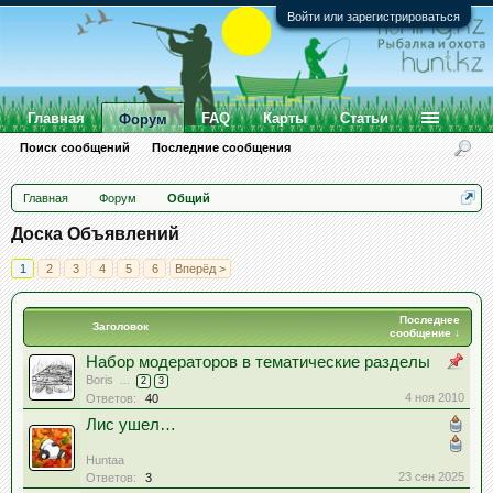
Войти или зарегистрироваться
Главная
FAQ
Карты
Статьи
Форум
Поиск сообщений
Последние сообщения
Главная
Форум
Общий
Доска Объявлений
1
2
3
4
5
6
Вперёд >
Последнее
Заголовок
сообщение ↓
Набор модераторов в тематические разделы
Boris
...
2
3
4 ноя 2010
Ответов:
40
Лис ушел…
Huntaa
23 сен 2025
Ответов:
3