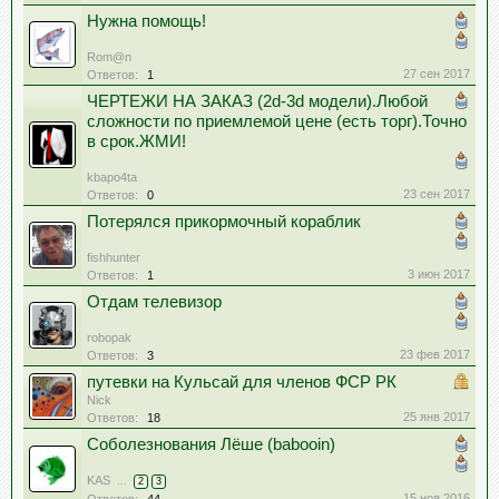
Нужна помощь!
Rom@n
27 сен 2017
Ответов:
1
ЧЕРТЕЖИ НА ЗАКАЗ (2d-3d модели).Любой
сложности по приемлемой цене (есть торг).Точно
в срок.ЖМИ!
kbapo4ta
23 сен 2017
Ответов:
0
Потерялся прикормочный кораблик
fishhunter
3 июн 2017
Ответов:
1
Отдам телевизор
robopak
23 фев 2017
Ответов:
3
путевки на Кульсай для членов ФСР РК
Nick
25 янв 2017
Ответов:
18
Соболезнования Лёше (babooin)
KAS
...
2
3
15 ноя 2016