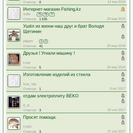
14 янв 2019
Ответов:
0
Интернет-магазин Fishing.kz
nuBo
...
75
76
77
28 мар 2018
Ответов:
1.535
Ушёл из жизни наш друг и брат Володя
Щетинин
piligrim
...
2
3
28 мар 2018
Ответов:
41
Друзья ! Угнали машину !
Lotar
26 мар 2018
Ответов:
5
Изготовление изделий из стекла
Ivan_Vas
9 окт 2017
Ответов:
1
отдам электроплиту BEKO
D_B
29 сен 2017
Ответов:
3
Просят помощи.
CHEF
27 сен 2017
Ответов:
3