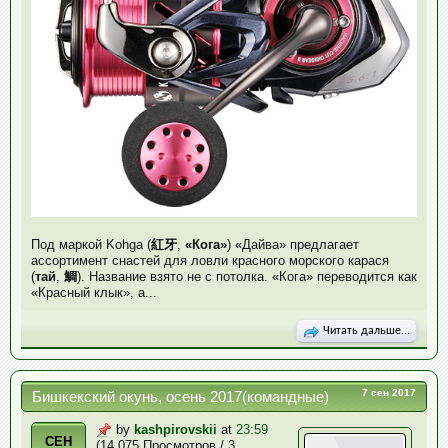
Под маркой Kohga (
紅牙
,
«Кога»
) «Дайва» предлагает
ассортимент снастей для ловли красного морского карася
(
тай
,
鯛
). Название взято не с потолка. «Кога» переводится как
«Красный клык», а...
Читать дальше...
7 сен 2017
Бишкекский окунь, осень 2017(командные)
by
kashpirovskii
at
23:59
СЕН
(14.075 Просмотров / 3