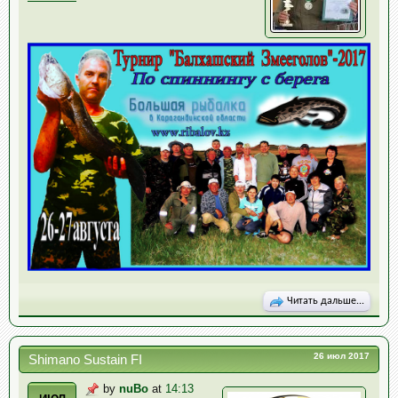
Читать дальше...
26 июл 2017
Shimano Sustain FI
by
nuBo
at
14:13