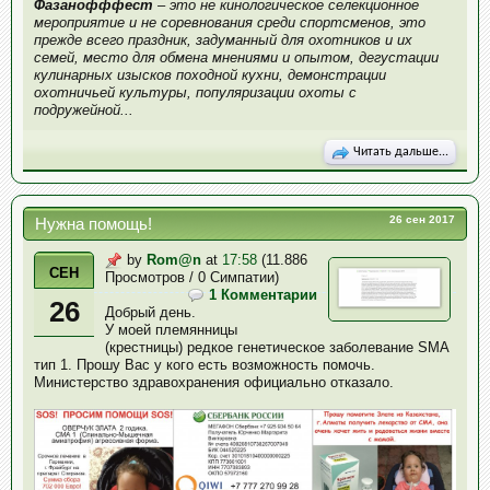
Фазанофффест
– это не кинологическое селекционное
мероприятие и не соревнования среди спортсменов, это
прежде всего праздник, задуманный для охотников и их
семей, место для обмена мнениями и опытом, дегустации
кулинарных изысков походной кухни, демонстрации
охотничьей культуры, популяризации охоты с
подружейной...
Читать дальше...
26 сен 2017
Нужна помощь!
by
Rom@n
at
17:58
(11.886
СЕН
Просмотров / 0 Симпатии)
1 Комментарии
26
Добрый день.
У моей племянницы
(крестницы) редкое генетическое заболевание SMA
тип 1. Прошу Вас у кого есть возможность помочь.
Министерство здравохранения официально отказало.