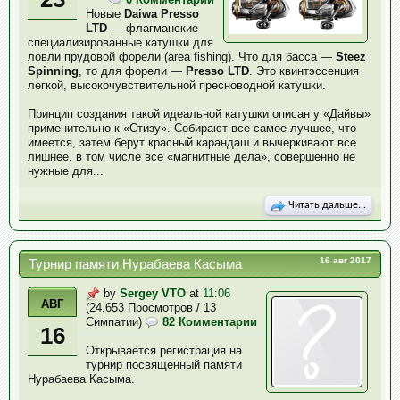
Новые
Daiwa Presso
LTD
— флагманские
специализированные катушки для
ловли прудовой форели (area fishing). Что для басса —
Steez
Spinning
, то для форели —
Presso LTD
. Это квинтэссенция
легкой, высокочувствительной пресноводной катушки.
Принцип создания такой идеальной катушки описан у «Дайвы»
применительно к «Стизу». Собирают все самое лучшее, что
имеется, затем берут красный карандаш и вычеркивают все
лишнее, в том числе все «магнитные дела», совершенно не
нужные для...
Читать дальше...
16 авг 2017
Турнир памяти Нурабаева Касыма
by
Sergey VTO
at
11:06
АВГ
(24.653 Просмотров / 13
Симпатии)
82 Комментарии
16
Открывается регистрация на
турнир посвященный памяти
Нурабаева Касыма.