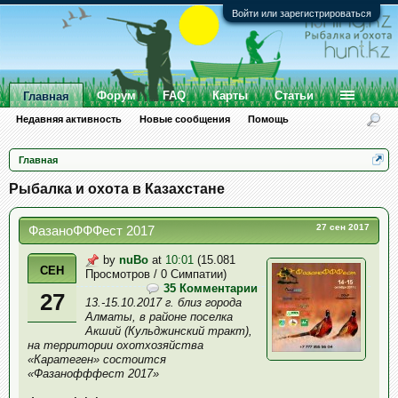
Войти или зарегистрироваться
Форум
FAQ
Карты
Статьи
Главная
Недавняя активность
Новые сообщения
Помощь
Главная
Рыбалка и охота в Казахстане
27 сен 2017
ФазаноФФФест 2017
by
nuBo
at
10:01
(15.081
СЕН
Просмотров / 0 Симпатии)
35 Комментарии
27
13.-15.10.2017 г. близ города
Алматы, в районе поселка
Акший (Кульджинский тракт),
на территории охотхозяйства
«Каратеген» состоится
«Фазанофффест 2017»