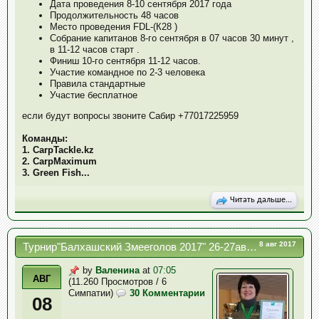
Дата проведения 8-10 сентября 2017 года
Продолжительность 48 часов
Место проведения FDL-(К28 )
Собрание капитанов 8-го сентября в 07 часов 30 минут ,
в 11-12 часов старт .
Финиш 10-го сентября 11-12 часов.
Участие командное по 2-3 человека
Правила стандартные
Участие бесплатное
если будут вопросы звоните Сабир +77017225959
Команды:
1. CarpTackle.kz
2. CarpMaximum
3. Green Fish...
Читать дальше...
8 авг 2017
Турнир"Балхашский Змееголов 2017" 26-27августа 2017г.
by
Валенина
at
07:05
АВГ
(11.260 Просмотров / 6
Симпатии)
30 Комментарии
08