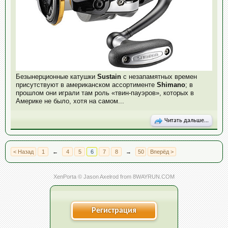
Безынерционные катушки
Sustain
с незапамятных времен
присутствуют в американском ассортименте
Shimano
; в
прошлом они играли там роль «твин-пауэров», которых в
Америке не было, хотя на самом...
Читать дальше...
< Назад
1
←
4
5
6
7
8
→
50
Вперёд >
XenPorta
© Jason Axelrod from
8WAYRUN.COM
Регистрация