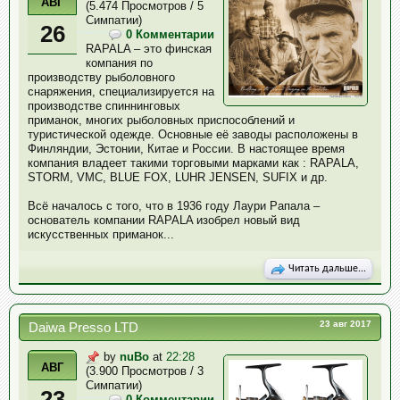
АВГ
(5.474 Просмотров / 5
Симпатии)
26
0 Комментарии
RAPALA – это финская
компания по
производству рыболовного
снаряжения, специализируется на
производстве спиннинговых
приманок, многих рыболовных приспособлений и
туристической одежде. Основные её заводы расположены в
Финляндии, Эстонии, Китае и России. В настоящее время
компания владеет такими торговыми марками как : RAPALA,
STORM, VMC, BLUE FOX, LUHR JENSEN, SUFIX и др.
Всё началось с того, что в 1936 году Лаури Рапала –
основатель компании RAPALA изобрел новый вид
искусственных приманок...
Читать дальше...
23 авг 2017
Daiwa Presso LTD
by
nuBo
at
22:28
АВГ
(3.900 Просмотров / 3
Симпатии)
23
0 Комментарии