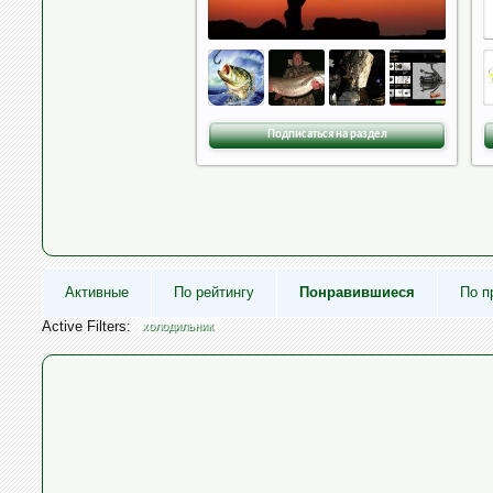
Подписаться на раздел
Активные
По рейтингу
Понравившиеся
По п
Active Filters:
холодильник