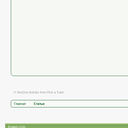
© XenZine
Articles
from
Pick a Tutor
Главная
Статьи
English (US)