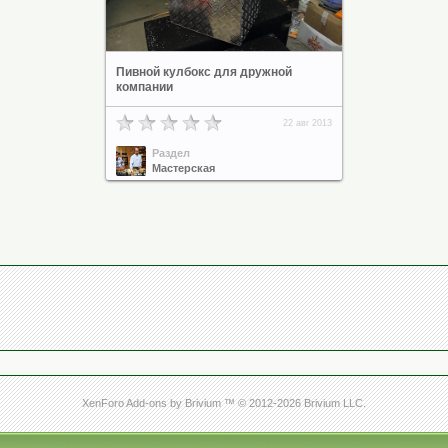
Пивной кулбокс для дружной
компании
22 авг 2013
Раздел
Мастерская
XenForo Add-ons by Brivium ™ © 2012-2026 Brivium LLC.