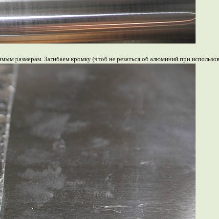
мым размерам. Загибаем кромку (чтоб не резаться об алюминий при использов