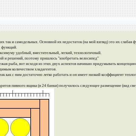
их так и самодельных. Основной их недостаток (на мой взгляд) это их слабая 
х функций.
максимуму удобный, вместительный, легкий, технологичный.
ий и решений, поэтому пришлось "изобретать велосипед"
свежая рыба, вот исходя из этих двух аспектов начинаю придумывать концепц
ходимым количеством хладагентов.
ак как с ним достаточно легко работать и он имеет низкий коэффициент тепло
ритов пивного ящика (в 24 банки) получилось следующее размещение (вид све