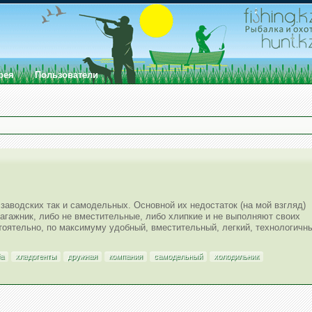
рея
Пользователи
заводских так и самодельных. Основной их недостаток (на мой взгляд)
багажник, либо не вместительные, либо хлипкие и не выполняют своих
тоятельно, по максимуму удобный, вместительный, легкий, технологичн
а
хладогенты
дружная
компания
самодельный
холодильник