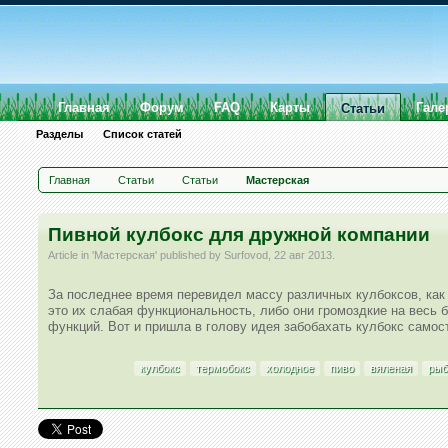
Главная
Форум
FAQ
Карты
Гале
Статьи
Разделы
Список статей
Главная
Статьи
Статьи
Мастерская
Пивной кулбокс для дружной компании
Article in '
Мастерская
' published by
Surfovod
,
22 авг 2013
.
За последнее время перевидел массу различных кулбоксов, как 
это их слабая функциональность, либо они громоздкие на весь 
функций. Вот и пришла в голову идея забобахать кулбокс самос
кулбокс
термобокс
холодное
пиво
вяленая
рыб