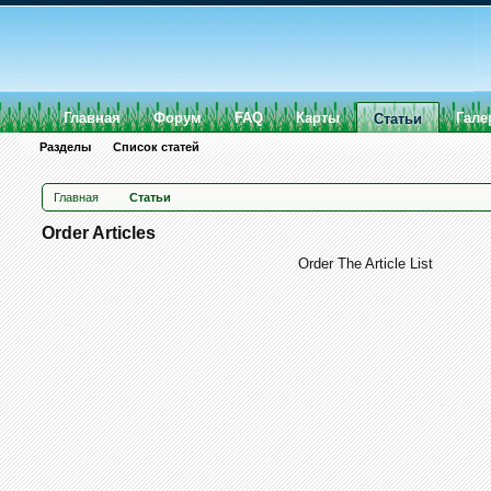
Главная
Форум
FAQ
Карты
Гале
Статьи
Разделы
Список статей
Главная
Статьи
Order Articles
Order The Article List