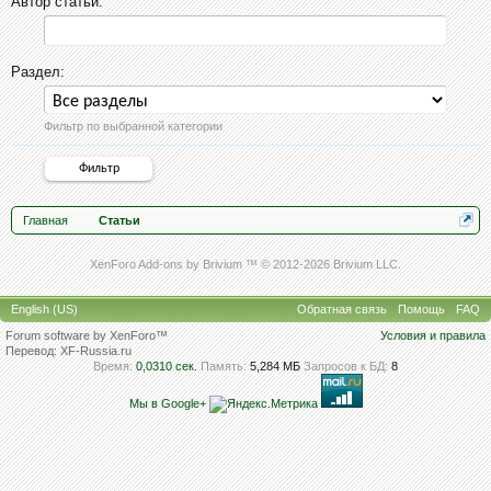
Автор статьи:
Раздел:
Фильтр по выбранной категории
Главная
Статьи
XenForo Add-ons by Brivium ™ © 2012-2026 Brivium LLC.
English (US)
Обратная связь
Помощь
FAQ
Forum software by XenForo™
Условия и правила
Перевод:
XF-Russia.ru
Время:
0,0310 сек.
Память:
5,284 МБ
Запросов к БД:
8
Мы в Google+