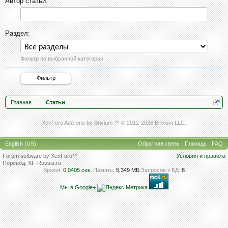
Автор статьи:
Раздел:
Фильтр по выбранной категории
Главная
Статьи
XenForo Add-ons by Brivium ™ © 2012-2026 Brivium LLC.
English (US)
Обратная связь
Помощь
FAQ
Forum software by XenForo™
Условия и правила
Перевод:
XF-Russia.ru
Время:
0,0405 сек.
Память:
5,349 МБ
Запросов к БД:
8
Мы в Google+