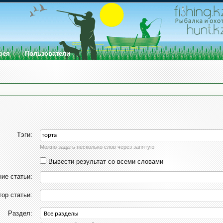
рея
Пользователи
Тэги:
Можно задать несколько слов через запятую
Вывести результат со всеми словами
ие статьи:
тор статьи:
Раздел: