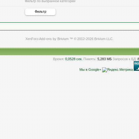
Фильтр по выбранной категории
XenForo Add-ons by Brivium ™ © 2012-2026 Brivium LLC.
Время:
0,0528 сек.
Память:
5,283 МБ
Запросов к БД:
Мы в Google+