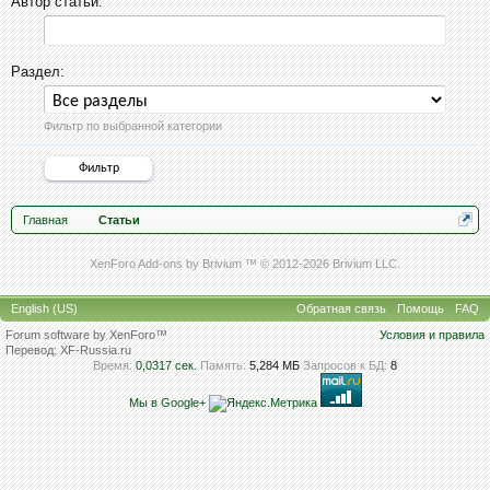
Автор статьи:
Раздел:
Фильтр по выбранной категории
Главная
Статьи
XenForo Add-ons by Brivium ™ © 2012-2026 Brivium LLC.
English (US)
Обратная связь
Помощь
FAQ
Forum software by XenForo™
Условия и правила
Перевод:
XF-Russia.ru
Время:
0,0317 сек.
Память:
5,284 МБ
Запросов к БД:
8
Мы в Google+