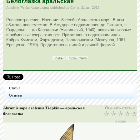
Белоглазка аральская
Article in '
Рыбы Казахстана
' published by
Coma
,
21 авг 2013
.
Распространение. Населяет бассейн Аральского моря. В нем
обитала повсеместно. В Амударье поднималась до Питняка, в
Сырдарье — до Карадарьи (Никольский, 1940), включая низовые
и пойменные озера этих рек. Прижилась в водохранилищах
Кайрак-Кумском, Фархадском, Чардаринском (Максунов, 1961;
Ерещенко, 1970). Представлена жилой и речной формой.
Рыбы
Казахстана
Статья
Отзывы
Abramis sapa aralensis Tiapkin — аральская
Оценить статью
белоглазка
0 votes