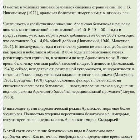
О местах и условиях зимовки белоглазок сведения ограниченны. По Г. В.
Никольскому (1971), аральская белоглазка зимует в ямах в низовьях рек.
Численность и хозяйственное значение. Аральская белоглазка и ранее не
являлась многочисленной промысловой рыбой. В 40— 50-е годы в
предустьевых участках моря и реках добывалась не более 500 т ежегодно,
что составляло 0,4—4,0% общей добычи (Никольский, 1940; Максунов,
1961). В последующие годы в статистике уловов не значится, добывается
как прилов в небольшом объеме. В 80-е годы в промысловых уловах
регистрируется единично, в основном по югу Аральского моря. В свое
время белоглазку считали рыбой высокой пищевой ценности (Никольский,
1940); сейчас, вследствие относительной тугорослости, конкурентности в
питании с более продуктивными видами, относят к «сорным» (Максунов,
1961; Ерещенко, 1970). Среди основных факторов, повлиявших на
снижение численности белоглазки, — зарегулирование стока и ухудшение
водного режима Аральского бассейна, нерациональный промысел (Тлеуов,
1963).
В настоящее время гидрологический режим Аральского моря еще более
ухудшился. Полностью утеряны нерестилища белоглазки в р. Амударья,
отсутствует сток и прервана связь Аральского моря с Сырдарьей.
В этой связи сохранение белоглазки как вида в Аральском море
проблематично. Как источник генофонда она определенное время может