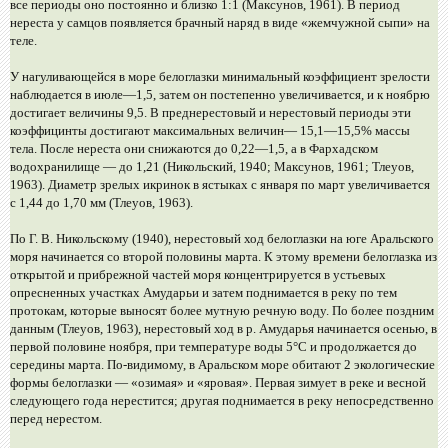
все периоды оно постоянно и близко 1:1 (Максунов, 1961). В период
нереста у самцов появляется брачный наряд в виде «жемчужной сыпи» на
теле.
У нагуливающейся в море белоглазки минимальный коэффициент зрелости
наблюдается в июле—1,5, затем он постепенно увеличивается, и к ноябрю
достигает величины 9,5. В преднерестовый и нерестовый периоды эти
коэффицинты достигают максимальных величин— 15,1—15,5% массы
тела. После нереста они снижаются до 0,22—1,5, а в Фархадском
водохранилище — до 1,21 (Никольский, 1940; Максунов, 1961; Тлеуов,
1963). Диаметр зрелых икринок в ястыках с января по март увеличивается
с 1,44 до 1,70 мм (Тлеуов, 1963).
По Г. В. Никольскому (1940), нерестовый ход белоглазки на юге Аральского
моря начинается со второй половины марта. К этому времени белоглазка из
открытой и прибрежной частей моря концентрируется в устьевых
опресненных участках Амударьи и затем поднимается в реку по тем
протокам, которые выносят более мутную речную воду. По более поздним
данным (Тлеуов, 1963), нерестовый ход в р. Амударья начинается осенью, в
первой половине ноября, при температуре воды 5°С и продолжается до
середины марта. По-видимому, в Аральском море обитают 2 экологические
формы белоглазки — «озимая» и «яровая». Первая зимует в реке и весной
следующего года нерестится; другая поднимается в реку непосредственно
перед нерестом.