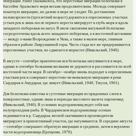
Миграции. Ранее указывалось, что нерестовые миграции белоглазки в
бассейне Аральского моря весьма продолжительны. Молодь совершает
покатную миграцию, но далеко в море не уходит. По достижении
половозрелости (трехлетний возраст) держится в опресненных участках
устьев рек и лишь после первого нереста мигрирует в глубь моря и вдоль
западного побережья на нагул. В июле скопления нагульной белоглазки
сосредоточены вдоль всего западного побережья, а в восточной котловине
— между о-вами Возрождение и Уялы, а также в малом море, главным
образом в районе Лаврушкиной горы. Часть стада все же придерживается
опресненных участков, но сдвигается мористее (Никольский, 1940).
В августе—сентябре практически вся белоглазка нагуливается в море,
однако в сентябре большими косяками не держится и рассеивается по всей
восточной части моря. В октябре—ноябре вновь подходит к опресненным
участкам рек и совершает нерестово-зи-мовальную миграцию в реки
Сырдарья и Амударья, где зимует (Никольский, 1940; Тлеуов, 1961).
Для белоглазки известны и суточные миграции из придонных слоев в
поверхностные, однако лишь в периоды массового вылета хирономид
(Никольский, 1940). В условиях водохранилищ ведет себя как
полупроходная рыба. В Чардаринском водохранилище осенью
поднимается в р. Сырдарья, весной скатившиеся производители
мигрируют в приплотинный участок, где нагуливаются. В середине августа
—сентябре совершают обратную миграцию в среднюю, затем в верхнюю
части водохранилища (Ерещенко, 1970).