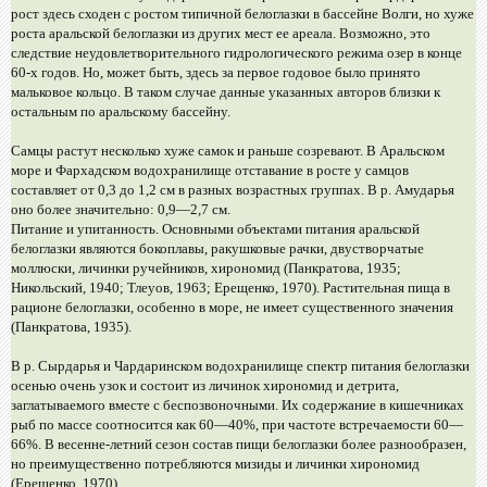
рост здесь сходен с ростом типичной белоглазки в бассейне Волги, но хуже
роста аральской белоглазки из других мест ее ареала. Возможно, это
следствие неудовлетворительного гидрологического режима озер в конце
60-х годов. Но, может быть, здесь за первое годовое было принято
мальковое кольцо. В таком случае данные указанных авторов близки к
остальным по аральскому бассейну.
Самцы растут несколько хуже самок и раньше созревают. В Аральском
море и Фархадском водохранилище отставание в росте у самцов
составляет от 0,3 до 1,2 см в разных возрастных группах. В р. Амударья
оно более значительно: 0,9—2,7 см.
Питание и упитанность. Основными объектами питания аральской
белоглазки являются бокоплавы, ракушковые рачки, двустворчатые
моллюски, личинки ручейников, хирономид (Панкратова, 1935;
Никольский, 1940; Тлеуов, 1963; Ерещенко, 1970). Растительная пища в
рационе белоглазки, особенно в море, не имеет существенного значения
(Панкратова, 1935).
В р. Сырдарья и Чардаринском водохранилище спектр питания белоглазки
осенью очень узок и состоит из личинок хирономид и детрита,
заглатываемого вместе с беспозвоночными. Их содержание в кишечниках
рыб по массе соотносится как 60—40%, при частоте встречаемости 60—
66%. В весенне-летний сезон состав пищи белоглазки более разнообразен,
но преимущественно потребляются мизиды и личинки хирономид
(Ерещенко, 1970).