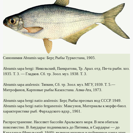
Синонимия Abramis sapa: Берг, Рыбы Туркестана, 1905.
Abramis sapa bergi: Никольский, Панкратова, Тр. Арал. отд. Пн-та рыбн. хоз.
1935. Т. 3. — Гладков. Сб. тр. Зоол. муз. 1938. Т. 3.
Abramis sapa aralensis: Тяпкнн, Сб. тр. Зоол. муз. МГУ, 1939. Т. 5.—
Митрофанов, Карповые рыбы Казахстана. Алма-Ата, 1973.
Abramis sapa bergi natio aralensis: Берг, Рыбы пресных вод СССР. 1949.
Abramis sapa bergi natio ferganensis: Максунов, Материалы к морфо-биол.
характеристике рыб. Фархадского вдхр., 1961.
Распространение. Населяет бассейн Аральского моря. В нем обитала
повсеместно. В Амударье поднималась до Питняка, в Сырдарье — до
Карадарьи (Никольский, 1940), включая низовые и пойменные озера этих