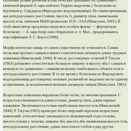
Особенно резкие различия в пластических признаках по сравнению с
типичной формой A. sapa aralensis Tiapkin выделены у белоглазки из
верховьев р. Сырдарьи (Фархадское водохранилище). По таким признакам,
как антедорсалыюс расстояние, высота А, диаметр глаза, наименьшая
высота тела, значения Мdiff превысили 10,9—24,0 (Максунов, 1961). В
этой связи автор предложил выделить особую форму — ферганскую
белоглазку — A. sapa bergi natio ferganensis п. п. Max., придерживаясь
классификации Л. С. Берга (1949).
Морфологически самцы от самок существенно не отличаются. Самки
несколько крупнее самцов и имеют относительно меньшую длину грудных
плавников (Никольский, 1940). К числу достоверных отличий Р. Тлеуов
(1963) добавляет относительно большую ширину и высоту лба у самцов и
меньшую по сравнению с самками величину наибольшего обхвата тела и
антедорсального расстояния. В то же время у белоглазки из Фархадского
водохранилища достоверных половых различий не выделено ни по одному
из признаков, за исключением меньших размеров самцов (Максунов. 1961).
Возрастные изменения выражены более четко, по многим признакам. С
возрастом уменьшаются длина головы, диаметр глаза, длина парных
плавников. Увеличивается только наибольшая высота тела (Никольский,
1940). Р. Тлеуов (1963) приводит более широкий перечень возрастных
изменений: относительно уменьшаются заглазиичный отдел головы,
высота головы у затылка, ширина лба, высота лба, наименьшая высота тела,
антедорсальное расстояние, длина хвостового стебля и ряд других