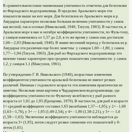
В сравнительном плане наименьшая упитанность отмечена для белоглазки
из Фархадского водохранилища. В пределах Аральского моря эти
показатели выше на юге моря. Для белоглазок из Аральского моря и р.
Амударья характерно несколько большая величина упитанности у самок
как весной, так и осенью (Никольский, 1940; Тлеуов, 1963). В частности, в
Аральском море в мае и октябре коэффициенты упитанности, по Фуль-тону,
у самцов изменялись от 1,57 до 2,0, в то же время у самок они достигали
1,66—2,03 (Никольский, 1940). В зимне-весенний период у белоглазок из р.
Амударья эти различия еще более заметны: у самцов 1,60—1,80, у самок
1,77—1,94 (Тлеуов, 1963). Для рыб из Фархадского водохранилища это
явление также характерно при средних показателях упитанности: у самок
1,2, у самцов 1,1 (Максунов, 1961).
По утверждению Г. В. Никольского (1940), возрастные изменения
коэффициентов упитанности аральской белоглазки не имеют резких
различий. Начиная с годовалого возраста эти изменения практически не
заметны. Несколько иная картина в Чардаринском водохранилище, где
коэффициенты упитанности по Фультону колеблются у рыб разного
возраста от 1,61 до 1,95 (Ерещенко, 1970). В частности, для рыб в возрасте
1+ средний коэффициент составил 1,65 (колебания 1,37—1,95), у 2+ - 1,69
(1,63—1,76), у 3+ — 1,95 (1,49-2,54), у 4+ - 1,90 (1,58-2,21), у 5+ — 1,6
(1,59—1,63). Увеличение коэффициента упитанности наблюдается до
возраста 3+ (1,95), затем следует резкое снижение его показателей у 6-
леток (1,61).