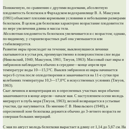
Пониженную, по сравнению с другими водоемами, абсолютную
плодовитость белоглазок в Фархадском водохранилище В. А. Максунов
(1961) объясняет плохими кормовыми условиями и небольшими размерами
белоглазок. В целом для белоглазки характерно возрастание плодовитости
по мере увеличения длины и массы тела.
Абсолютная плодовитость белоглазок увеличивается и с возрастом; однако,
по-видимому, у старшевозрастных рыб она уменьшается или
стабилизируется.
Развитие икры происходит на течении; выклюнувшиеся личинки
скатываются в устья рек, преимущественно в поверхностном слое воды
(Никольский, 1940; Максунов, 1961; Тлеуов, 1963). Массовый скат икры и
эмбрионов наблюдается обычно в середине—конце апреля при
температуре воды 10—15,5°С. Выклев эмбрионов из икры начинается
через 6 суток после оплодотворения и заканчивается на 11-е сутки при
колебаниях температуры 10,3—17,0°С в искусственных условиях (Тлеуов,
1963).
Скат личинок и концентрация их в опресненных участках моря обычно
заканчиваются в конце апреля—начале мая. С наступлением осени молодь
мигрирует в глубь моря (Тлеуов, 1963); весной возвращается в устьевые
участки, где нагуливается. По мнению Г. В. Никольского (1940), в
опресненной зоне белоглазка держится обычно до 3-летиего возраста не
совершая больших миграций.
С мая по август молодь белоглазки вырастает в длину от 1,14 до 5,67 см. На