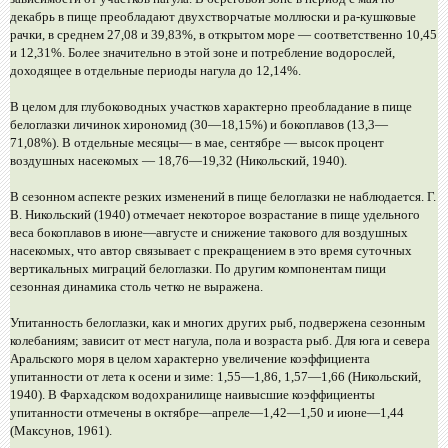
декабрь в пище преобладают двухстворчатые моллюски и ра-кушковые
рачки, в среднем 27,08 и 39,83%, в открытом море — соответственно 10,45
и 12,31%. Более значительно в этой зоне и потребление водорослей,
доходящее в отдельные периоды нагула до 12,14%.
В целом для глубоководных участков характерно преобладание в пище
белоглазки личинок хирономид (30—18,15%) и бокоплавов (13,3—
71,08%). В отдельные месяцы— в мае, сентябре — высок процент
воздушных насекомых — 18,76—19,32 (Никольский, 1940).
В сезонном аспекте резких изменений в пище белоглазки не наблюдается. Г.
В. Никольский (1940) отмечает некоторое возрастание в пище удельного
веса бокоплавов в июне—августе и снижение такового для воздушных
насекомых, что автор связывает с прекращением в это время суточных
вертикальных миграций белоглазки. По другим компонентам пищи
сезонная динамика столь четко не выражена.
Упитанность белоглазки, как и многих других рыб, подвержена сезонным
колебаниям; зависит от мест нагула, пола и возраста рыб. Для юга и севера
Аральского моря в целом характерно увеличение коэффициента
упитанности от лета к осени и зиме: 1,55—1,86, 1,57—1,66 (Никольский,
1940). В Фархадском водохранилище наивысшие коэффициенты
упитанности отмечены в октябре—апреле—1,42—1,50 и июне—1,44
(Максунов, 1961).