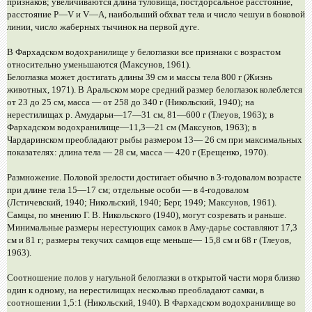
признаков; увеличиваются длина туловища, постдорсальное расстояние,
расстояние Р—V и V—А, наибольший обхват тела и число чешуи в боковой
линии, число жаберных тычинок на первой дуге.
В Фархадском водохранилище у белоглазки все признаки с возрастом
относительно уменьшаются (Максунов, 1961).
Белоглазка может достигать длины 39 см и массы тела 800 г (Жизнь
животных, 1971). В Аральском море средний размер белоглазок колеблется
от 23 до 25 см, масса — от 258 до 340 г (Никольский, 1940); на
нерестилищах р. Амударьи—17—31 см, 81—600 г (Тлеуов, 1963); в
Фархадском водохранилище—11,3—21 см (Максунов, 1963); в
Чардаринском преобладают рыбы размером 13— 26 см при максимальных
показателях: длина тела — 28 см, масса — 420 г (Ерещенко, 1970).
Размножение. Половой зрелости достигает обычно в 3-годовалом возрасте
при длине тела 15—17 см; отдельные особи — в 4-годовалом
(Лстичевский, 1940; Никольский, 1940; Берг, 1949; Максунов, 1961).
Самцы, по мнению Г. В. Никольского (1940), могут созревать и раньше.
Минимальные размеры нерестующих самок в Аму-дарье составляют 17,3
см и 81 г; размеры текучих самцов еще меньше— 15,8 см и 68 г (Тлеуов,
1963).
Соотношение полов у нагульной белоглазки в открытой части моря близко
один к одному, на нерестилищах несколько преобладают самки, в
соотношении 1,5:1 (Никольский, 1940). В Фархадском водохранилище во