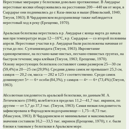
Нерестовые миграции у белоглазки довольно протяженные. В Амударье
нерестовые косяки обнаруживались на расстоянии 200—440 км от моря, в
Сырдарье они поднимались до г. Каза-лниска и выше (Никольский, 1940;
Тлеуов, 1963). В Чардаринском водохранилище также наблюдается
нерестовый ход в реку (Ерещенко, 1970).
Аральская белоглазка нерестилась в р. Амударья с конца марта до начала
мая при температуре воды 12—16°С, в р. Сырдарья — со второй половины
апреля. Нерестовые участки в р. Амударья были расположены начиная от
устья до пос. Султаниязиздата (Тлеуов, 1963). Икрометание
единовременное, на пссчано-каме-нистых, песчано-глинистых грунтах, на
быстром течении; икра клейкая (Тлеуов, 1963; Ерещенко, 1970).
Основу нерестующих белоглазок составляют самки размером 25—30 см
(59,4%) и 20—25 см (29,9%). Средняя длина самок не превышает 25,3 см,
самцов — 20,2 см, масса — 282 и 125 г соответственно. Среди самок
доминируют 5+ — 6+ особи (84,3%), у самцов — 4+ — 6+ (73,4%) (Тлеуов,
1963).
Абсолютная плодовитость аральской белоглазки, по данным М. А.
Летичевского (1946), колеблется в пределах 11,2—41,7 тыс. икринок, по
другим — от 5,7 до 37,3 тыс. (Тлеуов, 1963). Самая низкая плодовитость
зафиксирована в Фархадском водохранилище— 1,75—8,73 тыс.
(Максунов, 1963). В Чардаринском ее минимальные и максимальные
значения составили 16,2—33,5 тыс. икринок (Ерещенко, 1970), т. е. были
близки к таковым у белоглазки в Аральском море.