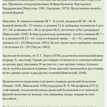
рек. Прижилась в водохранилищах Кайрак-Кумском, Фархадском,
Чардаринском (Максунов, 1961; Ерещенко, 1970). Представлена жилой и
речной формой.
Описание. В спинном плавнике III 7—8 лучей, анальном III 34—44. В
боковой линии 48—55 чешуи, в среднем 51,4; жаберных тычинок на I дуге
23—24, позвонков 44—49, в среднем 46,4; глоточные зубы однорядные
(Никольский, 1940). В Фархадском водохранилище: лучей в спинном III 7—
9, в анальном III 33—43; чешуи в боковой линии — 45—55; жаберных
тычинок 14—24 (Максунов, 1961). На юге Арала число жаберных тычинок
у белоглазки 22—29 (Тлеуов, 1963).
Аральская белоглазка, по Л. С. Бергу (1959), родственна южнокаспийскому
подвиду A. sapa bergi. Однако достоверно отличается от южнокаспийской
по целому ряду признаков. В частности, у нее крупнее чешуя, большее
число лучей в анальном плавнике, более короткое заглазничное расстояние,
более длинное рыло и ряд других отличий (Никольский, 1940).
Правомочность выделения отдельного подвида аральской белоглазки
(Тяпкин, 1939; Никольский, 1940) поддержал В. П. Митрофанов (1973),
отметивший, что различия между аральской белоглазкой и ее типичной
формой нисколько не меньше, чем, например, между лещами из этих
бассейнов.