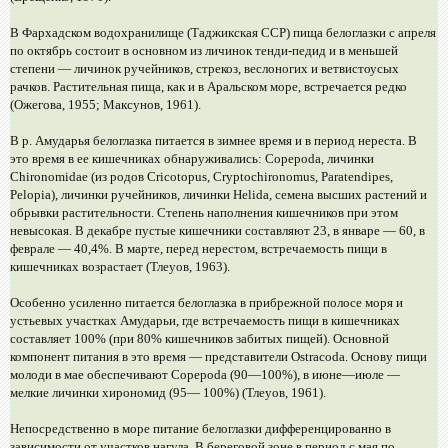
В Фархадском водохранилище (Таджикская ССР) пища белоглазки с апреля
по октябрь состоит в основном из личинок тенди-педид и в меньшей
степени — личинок ручейников, стрекоз, веслоногих и ветвистоусых
рачков. Растительная пища, как и в Аральском море, встречается редко
(Ожегова, 1955; Максунов, 1961).
В р. Амударья белоглазка питается в зимнее время и в период нереста. В
это время в ее кишечниках обнаруживались: Copepoda, личинки
Chironomidae (из родов Cricotopus, Cryptochironomus, Paratendipes,
Pelopia), личинки ручейников, личинки Helida, семена высших растений и
обрывки растительности. Степень наполнения кишечников при этом
невысокая. В декабре пустые кишечники составляют 23, в январе — 60, в
феврале — 40,4%. В марте, перед нерестом, встречаемость пищи в
кишечниках возрастает (Тлеуов, 1963).
Особенно усиленно питается белоглазка в прибрежной полосе моря и
устьевых участках Амударьи, где встречаемость пищи в кишечниках
составляет 100% (при 80% кишечников забитых пищей). Основной
компонент питания в это время — представители Ostracoda. Основу пищи
молоди в мае обеспечивают Copepoda (90—100%), в июне—июле —
мелкие личинки хирономид (95— 100%) (Тлеуов, 1961).
Непосредственно в море питание белоглазки дифференцированно в
зависимости от участков нагула. В береговой зоне в период с мая по