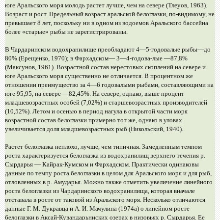
юге Аральского моря молодь растет лучше, чем на севере (Тлеуов, 1963).
Возраст и рост. Предельный возраст аральской белоглазки, по-видимому, не
превышает 8 лет, поскольку ни в одном из водоемов Аральского бассейна
более «старые» рыбы не зарегистрированы.
В Чардаринском водохранилище преобладают 4—5-годовалые рыбы—до
80% (Ерещенко, 1970); в Фархадском— 3—4-годова-лые —87,8%
(Максунов, 1961). Возрастной состав нерестовых скоплений на севере и
юге Аральского моря существенно не отличается. В процентном же
отношении преимущество за 4—6 годовалыми рыбами, составляющими на
юге 95,95, на севере —82,45%. На севере, однако, выше процент
младшевозрастных особей (7,02%) и старшевозрастных производителей
(10,52%). Летом и осенью в период нагула в открытой части моря
возрастной состав белоглазки примерно тот же, однако в уловах
увеличивается доля младшевозрастных рыб (Никольский, 1940).
Растет белоглазка неплохо, лучше, чем типичная. Замедленным темпом
роста характеризуется белоглазка из водохранилищ верхнего течения р.
Сырдарья — Кайрак-Кумском и Фархадском. Практически одинаковы
данные по темпу роста белоглазки в целом для Аральского моря и для рыб,
отловленных в р. Амударья. Можно также отметить увеличение линейного
роста белоглазки из Чардаринского водохранилища, которая вначале
отставала в росте от таковой из Аральского моря. Несколько отличаются
данные Г. М. Дукравца и А. И. Мачулина (1974а) о линейном росте
белоглазки в Аксай-Кувандарьниских озерах в низовьях р. Сырдарья. Ее