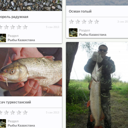
Осман голый
орель радужная
3 сен 20
5 сен 2013
Раздел
Рыбы Казахстана
Раздел
Рыбы Казахстана
сач туркестанский
5 сен 2013
Раздел
Рыбы Казахстана