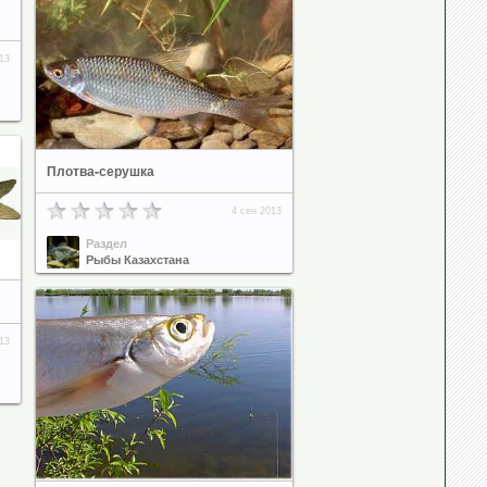
13
Плотва-серушка
4 сен 2013
Раздел
Рыбы Казахстана
13