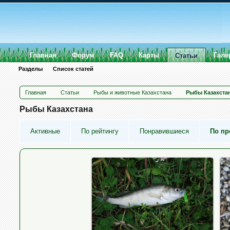
Главная
Форум
FAQ
Карты
Гале
Статьи
Разделы
Список статей
Главная
Статьи
Рыбы и животные Казахстана
Рыбы Казахста
Рыбы Казахстана
Активные
По рейтингу
Понравившиеся
По п