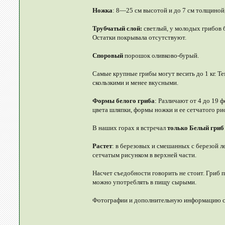
Ножка
: 8—25 см высотой и до 7 см толщиной,
Трубчатый слой:
светлый, у молодых грибов 
Остатки покрывала отсутствуют.
Споровый
порошок оливково-бурый.
Самые крупные грибы могут весить до 1 кг. Т
скользкими и менее вкусными.
Формы белого гриба
: Различают от 4 до 19 
цвета шляпки, формы ножки и ее сетчатого ри
В наших горах я встречал
только Белый гриб
Растет
: в березовых и смешанных с березой л
сетчатым рисунком в верхней части.
Насчет съедобности говорить не стоит. Гриб
можно употреблять в пищу сырыми.
Фотографии и дополнительную информацию 