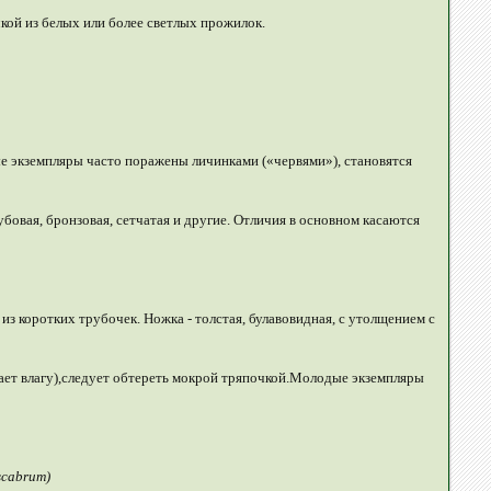
чкой из белых или более светлых прожилок.
ые экземпляры часто поражены личинками («червями»), становятся
дубовая, бронзовая, сетчатая и другие. Отличия в основном касаются
 из коротких трубочек. Ножка - толстая, булавовидная, с утолщением с
вает влагу),следует обтереть мокрой тряпочкой.Молодые экземпляры
scabrum)