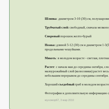
Шляпка
: диаметром 3-10 (30) см, полушарови
Трубчатый слой:
свободный, сначала мелкопо
Споровый
порошок желто-бурый
Ножка:
длиной 5-12 (30) см и диаметром 1-3
продольными чешуйками.
Мякоть
: в молодом возрасте - светлая, плотна
Растет
: с начала мая до середины октября, сл
малоурожайный слой (колосовики) растет весь
небольшим перерывом до середины сентября. 
Хороший
cъедобный
гриб в молодом возрасте
Фотографии и дополнительную информацию 
мухомор67
,
3 мар 2010