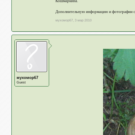
Кошмаркина.
Дополнительную информацию и фотографии 
мухомор67
,
3 мар 2010
мухомор67
Guest