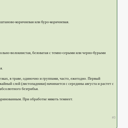
каштаново-коричневая или буро-коричневая.
одольно-волокнистая, беловатая с темно-серыми или черно-бурыми
я.
резках, в траве, одиночно и группами, часто, ежегодно. Первый
жайный слой (листопадники) начинается с середины августа и растет с
абсолютного безгрибья.
аринованным. При обработке мякоть темнеет.
#3