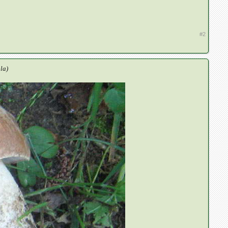
#2
ola)