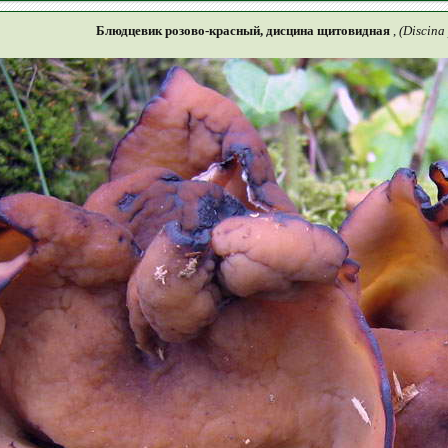
Блюдцевик розово-красный, дисцина щитовидная
,
(Discina