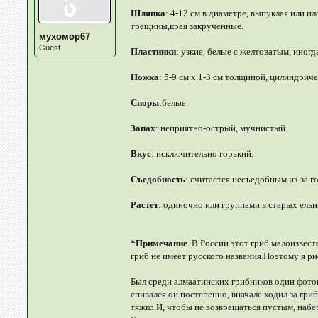
Шляпка
: 4-12 см в диаметре, выпуклая или п
трещины,края закрученные.
мухомор67
Guest
Пластинки
: узкие, белые с желтоватым, иног
Ножка
: 5-9 см х 1-3 см толщиной, цилиндриче
Споры
:белые.
Запах
: неприятно-острый, мучнистый.
Вкус
: исключительно горький.
Съедобность
: считается несъедобным из-за го
Растет
: одиночно или группами в старых ельни
*Примечание
. В России этот гриб малоизвес
гриб не имеет русского названия.Поэтому я р
Был среди алмаатинских грибников один фотог
спивался он постепенно, вначале ходил за гри
тяжко.И, чтобы не возвращаться пустым, набер