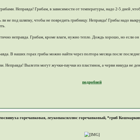
грибами. Неправда! Грибам, в зависимости от температуры, надо 2-5 дней ,что
ь ли не под шляпку, чтобы не повредить грибницу. Неправда! Грибы надо выкр
ть.
тично неправда. Грибам, кроме влаги, нужно тепло. Дождь хорошо, но если он б
равда. В наших горах грибы можно найти через полтора месяца после последнег
рви. Неправда! Вылезти могут жучки-паучки из пластинок, а черви никуда не де
подробней
лосвинуха горечавковая, леукопаксиллюс горечавковый, *гриб Кошмарки