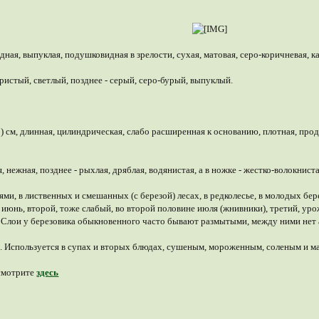
дная, выпуклая, подушковидная в зрелости, сухая, матовая, серо-коричневая, 
ристый, светлый, позднее - серый, серо-бурый, выпуклый.
(5) см, длинная, цилиндрическая, слабо расширенная к основанию, плотная, пр
я, нежная, позднее - рыхлая, дряблая, водянистая, а в ножке - жестко-волокниста
оями, в лиственных и смешанных (с березой) лесах, в редколесье, в молодых бе
 июнь, второй, тоже слабый, во второй половине июля (жнивники), третий, уро
Слои у березовика обыкновенного часто бывают размытыми, между ними нет 
. Используется в супах и вторых блюдах, сушеным, мороженным, соленым и м
смотрите
здесь