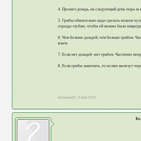
4. Прошел дождь, на следующий день пора за 
5. Грибы обязательно надо срезать ножом чут
гораздо глубже, чтобы ей можно было навреди
6. Чем больше дождей, тем больше грибов. Час
влаги.
7. Если нет дождей -нет грибов. Частично неп
8. Если грибы замочить, то из них вылезут че
мухомор67
,
3 мар 2010
Бе