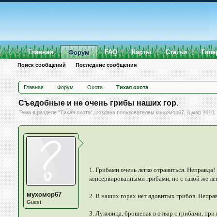
Главная
FAQ
Карты
Статьи
Гале
Форум
Поиск сообщений
Последние сообщения
Главная
Форум
Охота
Тихая охота
Съедобные и не очень грибы наших гор.
Тема в разделе "
Тихая охота
", создана пользователем
мухомор67
,
3 мар 2010
.
1. Грибами очень легко отравиться. Неправда!
консервированными грибами, но с такой же л
мухомор67
2. В наших горах нет ядовитых грибов. Непра
Guest
3. Луковица, брошеная в отвар с грибами, при