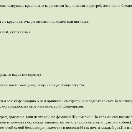
лоско-выпуклая, красновато-коричневая (коричневая в центре), потепенно блед
да с с красновато-коричневыми полосами или пятнами.
скаяl, сухоя,белыя.
рького вкуса (не ядовит).
ках, часто кольцами,с коца июня до конца августа.
тен и всю информацию о нем пришлось смотреть на западных сайтах. Белосвинух
искну предложить свое название, гриб Кошмаркина.
раф, довольно-таки неплохой, по фамилии Шушмаркин.Но себя он сам называл 
бами в промежутках между запоями, потом стал прихватывать пузырь с собой.Вы
ет этой самой белосвинухи,вымочит и посолит.И так почти каждый раз.И в итог