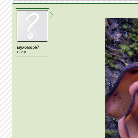
мухомор67
Guest