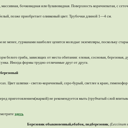
 массивная, бочковидная или булавовидная. Поверхность коричневатая, с сето
белый, позже приобретает оливковый цвет. Трубочки длиной 1—4 см.
ем не менее, гурманами наиболее ценятся молодые экземпляры, поскольку стар
форм белого гриба, зависящих от места обитания: еловая, сосновая, березовая, 
сунка. Иногда формы трудно отличимые друг от друга.
 березовый
есах. Цвет шляпки - светло-коричневый, серо-бурый, светлее к краю, гименофор
 перед приготовлением(жаркой) не рекомендуется мыть (трубчатый слой впиты
смотрите
здесь
Березовик обыкновенный,обабок, подберезовик
,
(Leccinum 