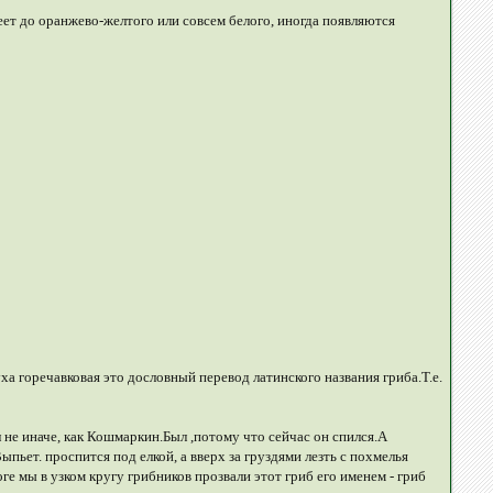
неет до оранжево-желтого или совсем белого, иногда появляются
а горечавковая это дословный перевод латинского названия гриба.Т.е.
не иначе, как Кошмаркин.Был ,потому что сейчас он спился.А
пьет. проспится под елкой, а вверх за груздями лезть с похмелья
е мы в узком кругу грибников прозвали этот гриб его именем - гриб