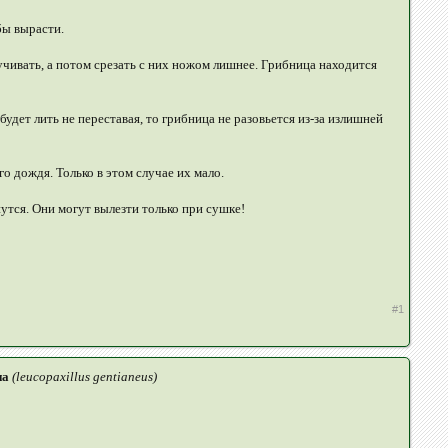
бы вырасти.
учивать, а потом срезать с них ножом лишнее. Грибница находится
удет лить не переставая, то грибница не разовьется из-за излишней
о дождя. Только в этом случае их мало.
нутся. Они могут вылезти только при сушке!
#1
на
(leucopaxillus gentianeus)