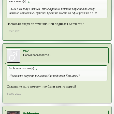
zav сказал(а):
↑
Были в 10 году в Алтын Эмеле в районе поющих барханов по сому
неплохо отловились путевки брали на месте но офис реально в г. Ж.
Насколько вверх по течению Или поднялся Капчагай?
6 фев 2011
zav
Новый пользователь
fishhunter сказал(а):
↑
Насколько вверх по течению Или поднялся Капчагай?
Сказать не могу потому что были там по первой
6 фев 2011
fishhunter