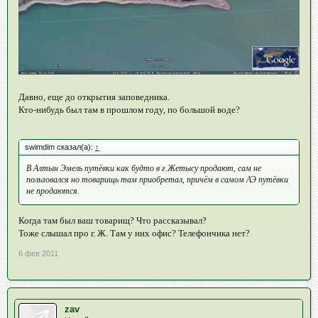
Давно, еще до открытия заповедника.
Кто-нибудь был там в прошлом году, по большой воде?
swimdim сказал(а):
↑
В Алтын Эмель путёвки как будто в г.Жетысу продают, сам не
пользовался но товарищь там приобретал, причём в самом АЭ путёвки
не продаются.
Когда там был ваш товарищ? Что рассказывал?
Тоже слышал про г. Ж. Там у них офис? Телефончика нет?
6 фев 2011
zav