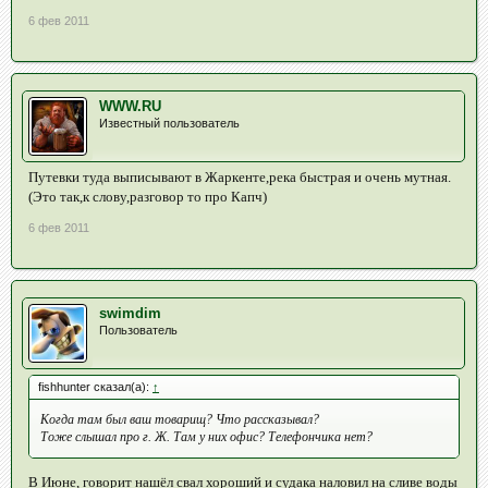
6 фев 2011
WWW.RU
Известный пользователь
Путевки туда выписывают в Жаркенте,река быстрая и очень мутная.
(Это так,к слову,разговор то про Капч)
6 фев 2011
swimdim
Пользователь
fishhunter сказал(а):
↑
Когда там был ваш товарищ? Что рассказывал?
Тоже слышал про г. Ж. Там у них офис? Телефончика нет?
В Июне, говорит нашёл свал хороший и судака наловил на сливе воды