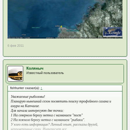
6 фев 2011
Коляныч
Известный пользователь
fishhunter сказал(а):
↑
Уважаемые рыболовы!
Планирую нынешний сезон посвятить поиску трофейного сазана и
амура на Капчагае.
Для начала интересуют две точки:
1 На северном берегу метка с названием "пост"
2 На южном берегу метка с названием "рыбаки".
У кого есть информация? Личный опыт, рассказы друзей,
непроверенные слухи. Интересует все.