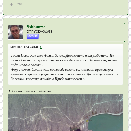
6 фев 2011
fishhunter
ОТПУСКАЮ&#33;
ФСЛК
Коляныч сказал(а):
↑
Точка Пост это уже Алтын Эмель. Дороговато там рыбачить. По
точке Рыбаки могу сказать тоже вроде заказник. Не всем смертным
туда можно заехать.
Амур может быть,а вот по поводу сазана сомневаюсь. Браконьеры
выловили крупняк. Трофейных почти не осталось. Да и амур помельчал.
За этими красавцами надо в Прибалхашье ехать.
В Алтын Эмеле я рыбачил