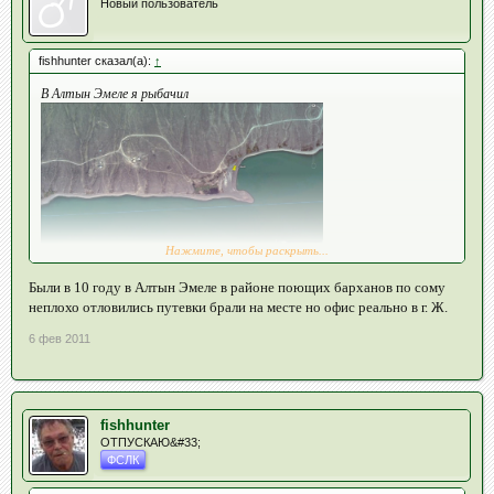
Новый пользователь
fishhunter сказал(а):
↑
В Алтын Эмеле я рыбачил
Нажмите, чтобы раскрыть...
Были в 10 году в Алтын Эмеле в районе поющих барханов по сому
Давно, еще до открытия заповедника.
неплохо отловились путевки брали на месте но офис реально в г. Ж.
Кто-нибудь был там в прошлом году, по большой воде?
6 фев 2011
Когда там был ваш товарищ? Что рассказывал?
Тоже слышал про г. Ж. Там у них офис? Телефончика нет?
fishhunter
ОТПУСКАЮ&#33;
ФСЛК