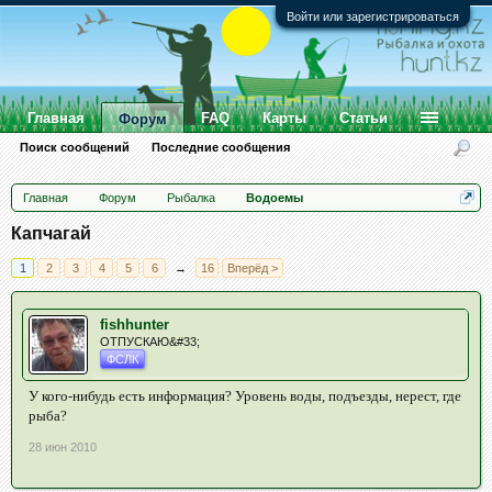
Войти или зарегистрироваться
Главная
FAQ
Карты
Статьи
Форум
Поиск сообщений
Последние сообщения
Главная
Форум
Рыбалка
Водоемы
Капчагай
1
2
3
4
5
6
→
16
Вперёд >
fishhunter
ОТПУСКАЮ&#33;
ФСЛК
У кого-нибудь есть информация? Уровень воды, подъезды, нерест, где
рыба?
28 июн 2010