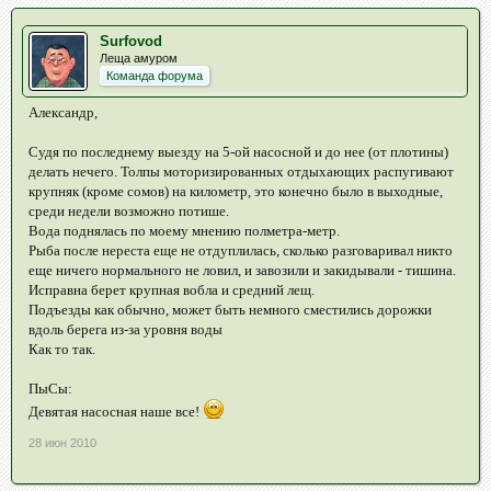
Surfovod
Леща амуром
Команда форума
Александр,
Судя по последнему выезду на 5-ой насосной и до нее (от плотины)
делать нечего. Толпы моторизированных отдыхающих распугивают
крупняк (кроме сомов) на километр, это конечно было в выходные,
среди недели возможно потише.
Вода поднялась по моему мнению полметра-метр.
Рыба после нереста еще не отдуплилась, сколько разговаривал никто
еще ничего нормального не ловил, и завозили и закидывали - тишина.
Исправна берет крупная вобла и средний лещ.
Подъезды как обычно, может быть немного сместились дорожки
вдоль берега из-за уровня воды
Как то так.
ПыСы:
Девятая насосная наше все!
28 июн 2010