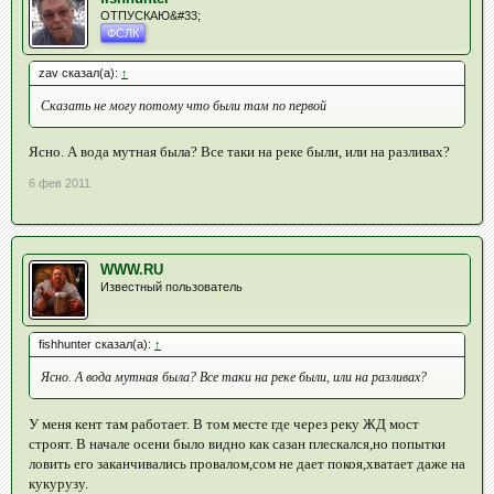
ОТПУСКАЮ&#33;
ФСЛК
zav сказал(а):
↑
Сказать не могу потому что были там по первой
Ясно. А вода мутная была? Все таки на реке были, или на разливах?
6 фев 2011
WWW.RU
Известный пользователь
fishhunter сказал(а):
↑
Ясно. А вода мутная была? Все таки на реке были, или на разливах?
У меня кент там работает. В том месте где через реку ЖД мост
строят. В начале осени было видно как сазан плескался,но попытки
ловить его заканчивались провалом,сом не дает покоя,хватает даже на
кукурузу.