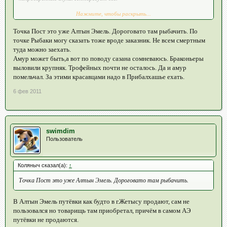
Нажмите, чтобы раскрыть...
Ищу единомышленников-экспедиционеров.
Точка Пост это уже Алтын Эмель. Дороговато там рыбачить. По
точке Рыбаки могу сказать тоже вроде заказник. Не всем смертным
туда можно заехать.
Амур может быть,а вот по поводу сазана сомневаюсь. Браконьеры
выловили крупняк. Трофейных почти не осталось. Да и амур
помельчал. За этими красавцами надо в Прибалхашье ехать.
6 фев 2011
swimdim
Пользователь
Коляныч сказал(а):
↑
Точка Пост это уже Алтын Эмель. Дороговато там рыбачить.
В Алтын Эмель путёвки как будто в г.Жетысу продают, сам не
пользовался но товарищь там приобретал, причём в самом АЭ
путёвки не продаются.