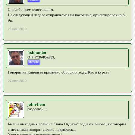
Спасибо всем ответившим.
На следующей неделе отправляемся на насосные, ориентировочно 6-
9я.
28 июн 2010
fishhunter
ОТПУСКАЮ&#33;
ФСЛК
Говорят на Капчагае прилично сбросили воду. Кто в курсе?
27 июл 2010
john-hem
раздолбай....
Был на выходных врайоне "Зона Отдыха" воды оч. много., поговорил
с местными говорят сильно поднялась...
Хотя может уже чуточку спала!