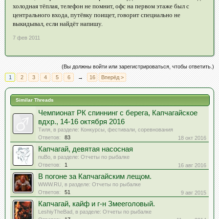
холодная тёплая, телефон не помнит, офс на первом этаже был с
центрального входа, путёвку поищет, говорит специально не
выкидывал, если найдёт напишу.
7 фев 2011
(Вы должны войти или зарегистрироваться, чтобы ответить.)
1
2
3
4
5
6
→
16
Вперёд >
Similar Threads
Чемпионат РК спиннинг с берега, Капчагайское
вдхр., 14-16 октября 2016
Тиля
, в разделе:
Конкурсы, фестивали, соревнования
Ответов:
83
18 окт 2016
Капчагай, девятая насосная
nuBo
, в разделе:
Отчеты по рыбалке
Ответов:
1
16 авг 2016
В погоне за Капчагайским лещом.
WWW.RU
, в разделе:
Отчеты по рыбалке
Ответов:
51
9 авг 2015
Капчагай, кайф и г-н Змееголовый.
LeshiyTheBad
, в разделе:
Отчеты по рыбалке