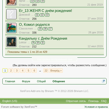
Арчи
...
13
14
15
21 фев 2019
Ответов:
283
Er_13 ЖЕНЯ С днём рождения!
Домовой
...
11
12
13
27 июн 2019
Ответов:
256
О, Комол родился
Classicmen
...
15
16
17
28 дек 2018
Ответов:
336
Кандильку с Днём Рождения
Lektor
...
9
10
11
12 июл 2019
Ответов:
212
Показаны темы с 1 по 20 из 429
Настройки отображения тем
(Вы должны войти или зарегистрироваться, чтобы разместить сообщение.)
1
2
3
4
5
6
→
22
Вперёд >
Главная
Форум
Общий
Общение
XenForo Add-ons by Brivium ™ © 2012-2026 Brivium LLC.
English (US)
Обратная связь
Помощь
FAQ
Forum software by XenForo™
Условия и правила