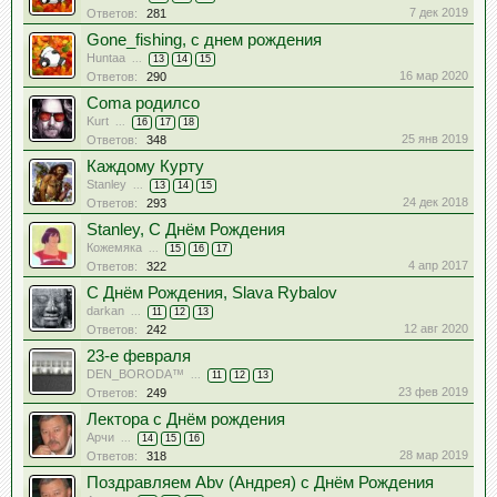
7 дек 2019
Ответов:
281
Gone_fishing, с днем рождения
Huntaa
...
13
14
15
16 мар 2020
Ответов:
290
Coma родилсо
Kurt
...
16
17
18
25 янв 2019
Ответов:
348
Каждому Курту
Stanley
...
13
14
15
24 дек 2018
Ответов:
293
Stanley, С Днём Рождения
Кожемяка
...
15
16
17
4 апр 2017
Ответов:
322
С Днём Рождения, Slava Rybalov
darkan
...
11
12
13
12 авг 2020
Ответов:
242
23-е февраля
DEN_BORODA™
...
11
12
13
23 фев 2019
Ответов:
249
Лектора с Днём рождения
Арчи
...
14
15
16
28 мар 2019
Ответов:
318
Поздравляем Abv (Андрея) с Днём Рождения