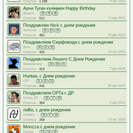
9 авг 2019
Ответов:
1.198
Арчи Туған күніңмен Happy Birthday
Доцент
...
24
25
26
5 мар 2021
Ответов:
512
Поздравляю Nick с днем рождения
Surfovod
...
22
23
24
26 дек 2022
Ответов:
462
Поздравляем Сюрфовода с днем рождения
Boris
...
20
21
22
23 окт 2019
Ответов:
425
Поздравляем Лешего С Днем Рождения
Stanislavskiy
...
19
20
21
7 дек 2019
Ответов:
414
Huntaa, с Днем рождения
OPT
...
21
22
23
30 дек 2018
Ответов:
442
Поздравляем ОРТа с ДР
Green_Elf
...
16
17
18
4 дек 2019
Ответов:
354
пиВо, с днем рождения
mihalich
...
16
17
18
13 авг 2018
Ответов:
358
Monzza с днем рождения
Huntaa
...
13
14
15