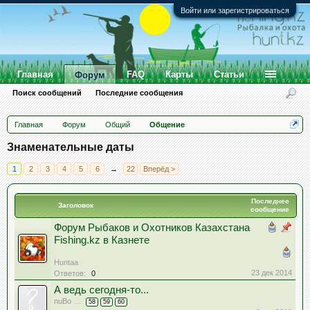
Войти или зарегистрироваться
Главная
FAQ
Карты
Статьи
Форум
Поиск сообщений
Последние сообщения
Главная
Форум
Общий
Общение
Знаменательные даты
1
2
3
4
5
6
→
22
Вперёд >
Последнее
Заголовок
сообщение
Форум Рыбаков и Охотников Казахстана
Fishing.kz в Казнете
Huntaa
23 дек 2014
Ответов:
0
А ведь сегодня-то...
nuBo
...
58
59
60