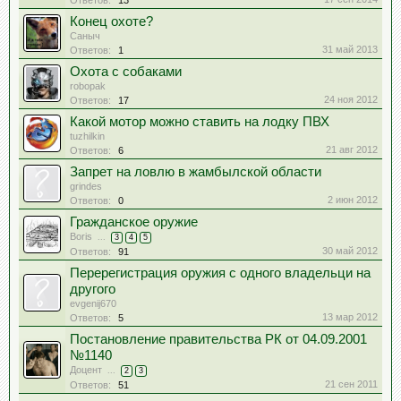
Ответов:
13
Конец охоте?
Саныч
31 май 2013
Ответов:
1
Охота с собаками
robopak
24 ноя 2012
Ответов:
17
Какой мотор можно ставить на лодку ПВХ
tuzhilkin
21 авг 2012
Ответов:
6
Запрет на ловлю в жамбылской области
grindes
2 июн 2012
Ответов:
0
Гражданское оружие
Boris
...
3
4
5
30 май 2012
Ответов:
91
Перерегистрация оружия с одного владельци на
другого
evgenij670
13 мар 2012
Ответов:
5
Постановление правительства РК от 04.09.2001
№1140
Доцент
...
2
3
21 сен 2011
Ответов:
51