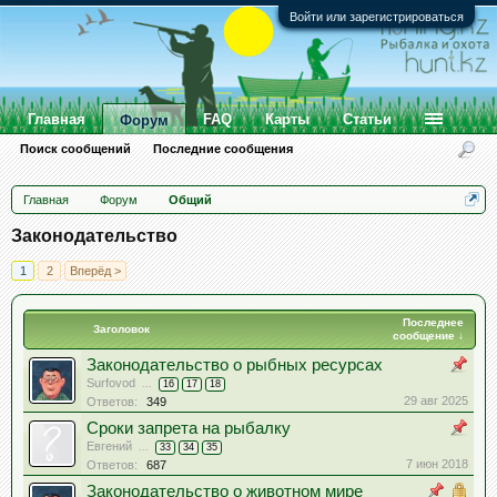
Войти или зарегистрироваться
Главная
FAQ
Карты
Статьи
Форум
Поиск сообщений
Последние сообщения
Главная
Форум
Общий
Законодательство
1
2
Вперёд >
Последнее
Заголовок
сообщение ↓
Законодательство о рыбных ресурсах
Surfovod
...
16
17
18
29 авг 2025
Ответов:
349
Сроки запрета на рыбалку
Евгений
...
33
34
35
7 июн 2018
Ответов:
687
Законодательство о животном мире