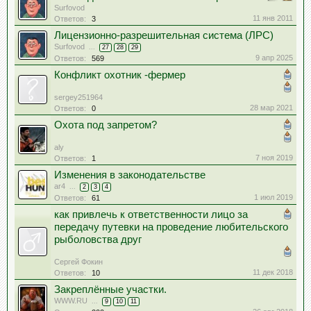
Surfovod
11 янв 2011
Ответов:
3
Лицензионно-разрешительная система (ЛРС)
Surfovod
...
27
28
29
9 апр 2025
Ответов:
569
Конфликт охотник -фермер
sergey251964
28 мар 2021
Ответов:
0
Охота под запретом?
aly
7 ноя 2019
Ответов:
1
Изменения в законодательстве
ar4
...
2
3
4
1 июл 2019
Ответов:
61
как привлечь к ответственности лицо за
передачу путевки на проведение любительского
рыболовства друг
Сергей Фокин
11 дек 2018
Ответов:
10
Закреплённые участки.
WWW.RU
...
9
10
11