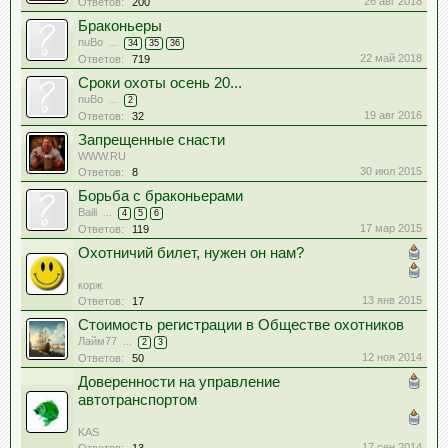
26 авг 2018
Ответов:
200
Браконьеры
nuBo
...
34
35
36
22 май 2018
Ответов:
719
Сроки охоты осень 20...
nuBo
...
2
19 авг 2016
Ответов:
32
Запрещенные снасти
WWW.RU
30 июл 2015
Ответов:
8
Борьба с браконьерами
Baili
...
4
5
6
17 мар 2015
Ответов:
119
Охотничий билет, нужен он нам?
корж
13 янв 2015
Ответов:
17
Стоимость регистрации в Обществе охотников
Лайм77
...
2
3
12 ноя 2014
Ответов:
50
Доверенности на управление
автотранспортом
KAS
17 сен 2014