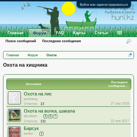
Войти или зарегистрироваться
Главная
FAQ
Карты
Статьи
Форум
Поиск сообщений
Последние сообщения
Главная
Форум
Охота
Охота на хищника
Последнее
Заголовок
сообщение ↓
Охота на лис
рыбовед
27 апр 2018
Ответов:
13
Охота на волка, шакала
dizzibum
...
5
6
7
22 янв 2017
Ответов:
131
Барсук
panke
...
2