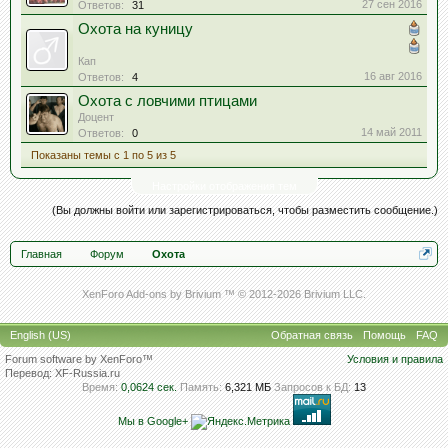
27 сен 2016
Ответов:
31
Охота на куницу
Кап
16 авг 2016
Ответов:
4
Охота с ловчими птицами
Доцент
14 май 2011
Ответов:
0
Показаны темы с 1 по 5 из 5
Настройки отображения тем
(Вы должны войти или зарегистрироваться, чтобы разместить сообщение.)
Главная
Форум
Охота
XenForo Add-ons by Brivium ™ © 2012-2026 Brivium LLC.
English (US)
Обратная связь
Помощь
FAQ
Forum software by XenForo™
Условия и правила
Перевод:
XF-Russia.ru
Время:
0,0624 сек.
Память:
6,321 МБ
Запросов к БД:
13
Мы в Google+