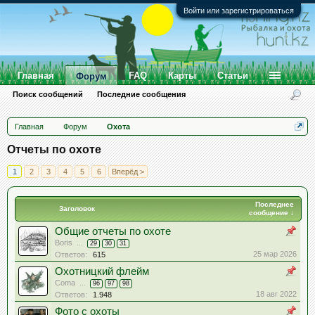
Войти или зарегистрироваться
Главная
FAQ
Карты
Статьи
Форум
Поиск сообщений
Последние сообщения
Главная
Форум
Охота
Отчеты по охоте
1
2
3
4
5
6
Вперёд >
Последнее
Заголовок
сообщение ↓
Общие отчеты по охоте
Boris
...
29
30
31
25 мар 2026
Ответов:
615
Охотницкий флейм
Coma
...
96
97
98
18 авг 2022
Ответов:
1.948
Фото с охоты