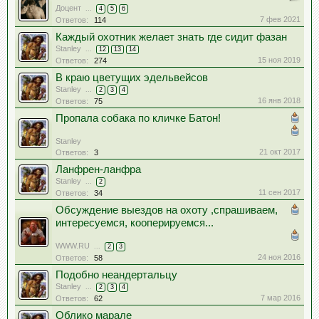
Доцент
...
4
5
6
7 фев 2021
Ответов:
114
Каждый охотник желает знать где сидит фазан
Stanley
...
12
13
14
15 ноя 2019
Ответов:
274
В краю цветущих эдельвейсов
Stanley
...
2
3
4
16 янв 2018
Ответов:
75
Пропала собака по кличке Батон!
Stanley
21 окт 2017
Ответов:
3
Ланфрен-ланфра
Stanley
...
2
11 сен 2017
Ответов:
34
Обсуждение выездов на охоту ,спрашиваем,
интересуемся, кооперируемся...
WWW.RU
...
2
3
24 ноя 2016
Ответов:
58
Подобно неандертальцу
Stanley
...
2
3
4
7 мар 2016
Ответов:
62
Облико марале