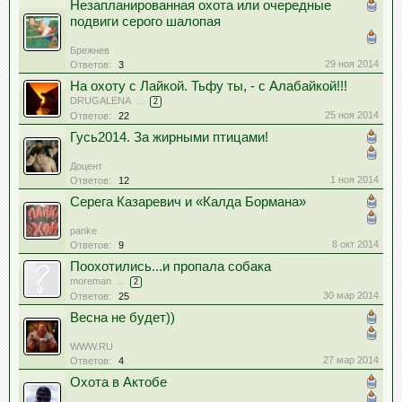
Незапланированная охота или очередные
подвиги серого шалопая
Брежнев
29 ноя 2014
Ответов:
3
На охоту с Лайкой. Тьфу ты, - с Алабайкой!!!
DRUGALENA
...
2
25 ноя 2014
Ответов:
22
Гусь2014. За жирными птицами!
Доцент
1 ноя 2014
Ответов:
12
Серега Казаревич и «Калда Бормана»
panke
8 окт 2014
Ответов:
9
Поохотились...и пропала собака
moreman
...
2
30 мар 2014
Ответов:
25
Весна не будет))
WWW.RU
27 мар 2014
Ответов:
4
Охота в Актобе