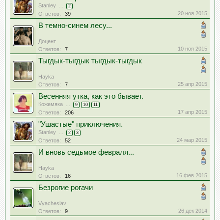
Stanley
...
2
20 ноя 2015
Ответов:
39
В темно-синем лесу...
Доцент
10 ноя 2015
Ответов:
7
Тыгдык-тыгдык тыгдык-тыгдык
Hayka
25 апр 2015
Ответов:
7
Весенняя утка, как это бывает.
Кожемяка
...
9
10
11
17 апр 2015
Ответов:
206
"Ушастые" приключения.
Stanley
...
2
3
24 мар 2015
Ответов:
52
И вновь седьмое февраля...
Hayka
16 фев 2015
Ответов:
16
Безрогие рогачи
Vyacheslav
26 дек 2014
Ответов:
9