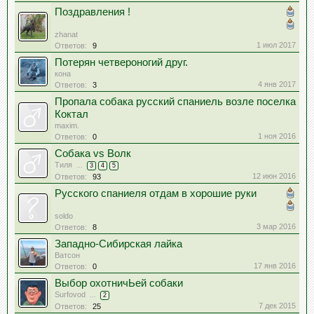
Поздравления !
zhanat
1 июл 2017
Ответов:
9
Потерян четвероногий друг.
кона
4 янв 2017
Ответов:
3
Пропала собака русский спаниель возле поселка
Коктал
maxim.
1 ноя 2016
Ответов:
0
Собака vs Волк
Тиля
...
3
4
5
12 июн 2016
Ответов:
93
Русского спаниеля отдам в хорошие руки
soldo
3 мар 2016
Ответов:
8
Западно-Сибирская лайка
Ватсон
17 янв 2016
Ответов:
0
Выбор охотничЬей собаки
Surfovod
...
2
7 дек 2015
Ответов:
25