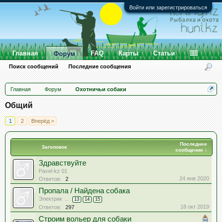
Войти или зарегистрироваться
Главная
FAQ
Карты
Статьи
Форум
Поиск сообщений
Последние сообщения
Главная
Форум
Охотничьи собаки
Общий
1
2
Вперёд >
Последнее
Заголовок
сообщение ↓
Здравствуйте
Pavel-kz 01
24 янв 2020
Ответов:
2
Пропала / Найдена собака
Электрик
...
13
14
15
18 окт 2019
Ответов:
297
Строим вольер для собаки