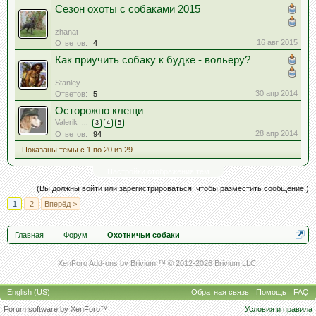
Сезон охоты с собаками 2015
zhanat
16 авг 2015
Ответов:
4
Как приучить собаку к будке - вольеру?
Stanley
30 апр 2014
Ответов:
5
Осторожно клещи
Valerik
...
3
4
5
28 апр 2014
Ответов:
94
Показаны темы с 1 по 20 из 29
Настройки отображения тем
(Вы должны войти или зарегистрироваться, чтобы разместить сообщение.)
1
2
Вперёд >
Главная
Форум
Охотничьи собаки
XenForo Add-ons by Brivium ™ © 2012-2026 Brivium LLC.
English (US)
Обратная связь
Помощь
FAQ
Forum software by XenForo™
Условия и правила