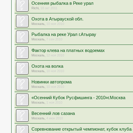
Осенняя рыбалка в Реке урал
Richi
,
18 окт 2011
Охота в Атырауской обл.
Москаль
,
10 ноя 2010
Рыбалка на реке Урал г.Атырау
Москаль
,
7 сен 2010
Фактор клева на платных водоемах
Москаль
,
12 ноя 2010
Охота на волка
Москаль
,
10 ноя 2010
Новинки автопрома
Москаль
,
10 ноя 2010
«Осенний Кубок Русфишинга - 2010»г.Москва
Москаль
,
1 ноя 2010
Весенний лов сазана
Москаль
,
4 июн 2010
Соревнование открытый чемпионат, кубок клуба 