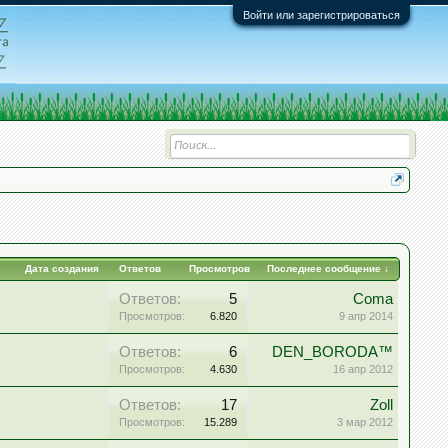
Войти или зарегистрироваться
Дата создания
Ответов
Просмотров
Последнее сообщение ↓
Ответов:
5
Coma
Просмотров:
6.820
9 апр 2014
Ответов:
6
DEN_BORODA™
Просмотров:
4.630
16 апр 2012
Ответов:
17
Zoll
Просмотров:
15.289
3 мар 2012