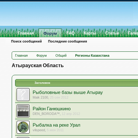
Главная
FAQ
Карты
Статьи
Гале
Форум
Поиск сообщений
Последние сообщения
Главная
Форум
Общий
Регионы Казахстана
Атырауская Область
Заголовок
Рыболовные базы выше Атырау
Maik 2100
,
25 сен 2012
Район Ганюшкино
DEN_BORODA™
,
12 апр 2012
Рыбалка на реке Урал
vilspeed
,
5 июн 2011